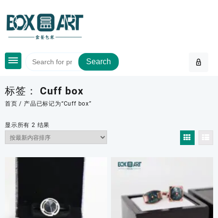
Skip
to
content
Search
标签：
Cuff box
首页
/ 产品已标记为“Cuff box”
按
显示所有 2 结果
最
新
内
容
排
序