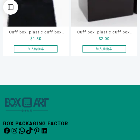
Cuff box, plastic cuff box,
Cuff box, plastic cuff box,
$
1.30
$
2.00
swivel cuff box, earring box
swivel cuff box, earring box
加入购物车
加入购物车
BOX PACKAGING FACTOR
Facebook
Instagram
WhatsApp
TikTok
Pinterest
LinkedIn