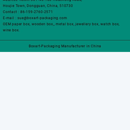
选
选
上
上
Houjie Town, Dongguan, China, 510730
项
项
选
选
Contact : 86-159-2760-2571
择
择
E-mail : sue@boxart-packaging.com
这
这
OEM paper box, wooden box,, metal box, jewellery box, watch box,
些
些
wine box.
选
选
项
项
Boxart-Packaging Manufacturer in China