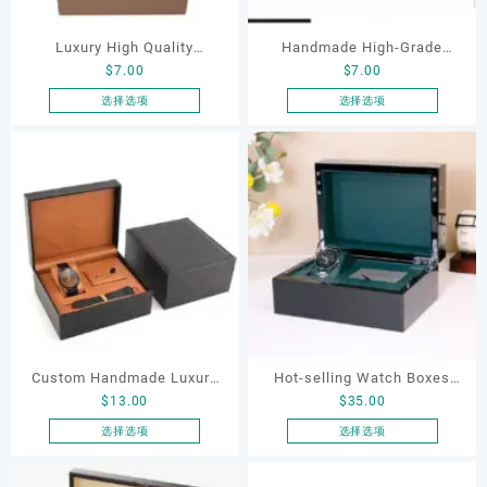
产
产
品
品
Luxury High Quality
Handmade High-Grade
页
页
$
7.00
$
7.00
Champagne PU Leather
Black Brown PU Leather
面
面
Watch Packaging Cufflink
Jewelry Display Box Custom
选择选项
选择选项
上
上
本
本
and Pen Box for Business
Wholesale Embossing
选
选
产
产
Man Jewelry Box
Factory's Cufflink Watch
择
择
品
品
这
这
Pen Luxury
有
有
些
些
多
多
选
选
种
种
项
项
变
变
体。
体。
可
可
在
在
产
产
品
品
Custom Handmade Luxury
Hot-selling Watch Boxes
页
页
$
13.00
$
35.00
Black Leather Pen Watch
Custom Logo Carbon Fiber
面
面
Cufflink Set Packaging
Wooden Watch Box Luxury
选择选项
选择选项
上
上
本
本
Boxes for Gifting
Watch Box Wood
选
选
产
产