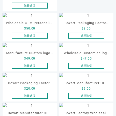
体。
面
面
可
Storage Box with Window
选择选项
上
上
本
在
for Watches Display Mens
选
选
产
产
Womens Watch Boxes &
择
择
品
品
Wholesale OEM Personalize
Boxart Packaging Factory
这
这
Cases 5 Slots
有
页
$
50.00
$
9.00
High-end Wooden Watch
OEM ODM Wholesale
些
些
多
面
选
选
Box case with 10 Slots for
square Olivers Watch Box
选择选项
选择选项
种
上
项
项
本
本
Luxury Watches Storage
for Women Jewelry Watch
变
选
产
产
Watch Travel case 24 Slots
Set Packaging Watch case
体。
择
品
品
Manufacture Custom logo 5
Wholesale Customise logo
可
这
有
有
$
49.00
$
47.00
Slots Wood Watch Strarge
Luxury Lacquer Noble
在
些
多
多
产
选
Box case with Window Best
Wooden Single Watch Box
选择选项
选择选项
种
种
品
项
本
本
Selling Solid Wood Watch
for Watch Packaging 1 Slot
变
变
页
产
产
Storage Box 5
with Lock
体。
体。
面
品
品
Boxart Packaging Factory
Boxart Manufacturer OEM
可
可
上
有
有
$
20.00
$
9.00
Custom Red High Gloss
Custom Luxury Orange PU
在
在
选
多
多
产
产
Spray Paint square Wooden
Leather Jewelry Watch Box
选择选项
选择选项
择
种
种
品
品
本
本
Watch Box for Single Watch
Sett case for Women's
这
变
变
页
页
产
产
Packaging
些
Watch Jewelry Gift
体。
体。
面
面
品
品
Boxart Manufacturer OEM
Boxart Factory Wholesale
选
可
可
Packaging