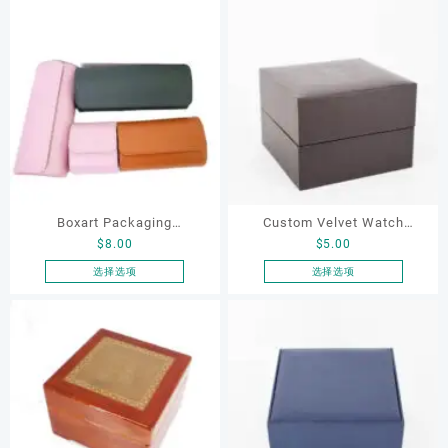
产
产
Box for Wooden Watch case
Cases for Green Watch Box
择
择
品
品
这
这
Box
Leather
有
有
些
些
多
多
选
选
种
种
项
项
变
变
体。
体。
可
可
在
在
产
产
品
品
Boxart Packaging
Custom Velvet Watch
页
页
$
8.00
$
5.00
Wholesale1 2 3 Slot Watch
Package Black Box for Man
面
面
Roll Travel case Watches
and Woman Factory
选择选项
选择选项
上
上
本
本
Organizer Box Travel Mens
Wholesale Watch Gift
选
选
产
产
Glasses Watch Boxes &
Boxes High Quality Luxury
择
择
品
品
这
这
Cases
Watch Packaging
有
有
些
些
多
多
选
选
种
种
项
项
变
变
体。
体。