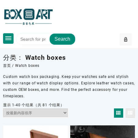
Skip
to
content
Search
分类：
Watch boxes
首页
/ Watch boxes
Custom watch box packaging. Keep your watches safe and stylish
with our range of watch display options. Explore leather watch cases,
custom OEM boxes, and more. Find the perfect accessory for your
timepieces.
按
显示 1-40 个结果（共 81 个结果）
最
新
内
容
排