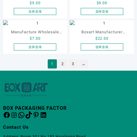
上
上
有
有
$
9.00
$
9.00
ODM Luxury PU Gifting
Luxury Red Watch case
项
在
在
选
选
多
多
产
产
Octagonal Jewelry Watch
square 2 Layer Watch
选择选项
选择选项
择
择
种
种
品
品
本
本
Box Set case with Drawer
Packaging Box for Men
这
这
变
变
页
页
产
产
Open Flip Design
些
Women Storage Jewelry
些
体。
体。
面
面
品
品
Manufacture Wholesale
Boxart Manufacturer
选
选
可
可
Watch Box Set
上
上
有
有
$
7.00
$
22.00
Customize High End Elegant
Custom Red High Gloss
项
项
在
在
选
选
多
多
产
产
Watch Box and Pens
Spray Paint Watch Wooden
选择选项
选择选项
择
择
种
种
品
品
本
本
Cardboard Gift Watch Box
Box for Watch and Pen
这
这
变
变
页
页
产
产
for Sets Jewelry Pen Watch
些
Packaging Watch Boxes
些
体。
体。
1
2
3
→
面
面
品
品
选
选
可
可
Box case
上
上
有
有
项
项
在
在
选
选
多
多
产
产
择
择
种
种
品
品
这
这
变
变
页
页
些
些
体。
体。
面
面
选
选
可
可
BOX PACKAGING FACTOR
上
上
项
项
在
在
Facebook
Instagram
WhatsApp
TikTok
Pinterest
LinkedIn
选
选
产
产
择
择
品
品
Contact Us
这
这
页
页
些
些
面
面
Address: Room 301 No.183 Houchong Road,