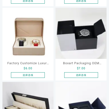
Box and Watch Lacquer
Box Watch Box 5 Slot
选择选项
选择选项
上
上
本
本
Boxes Custom Watch Gift
Espositori Scatole Per
选
选
产
产
Boxes for Luxury Watches
Orologi 5 Slot
择
择
品
品
这
这
有
有
些
些
多
多
选
选
种
种
项
项
变
变
体。
体。
可
可
在
在
产
产
品
品
Factory Customize Luxury
Boxart Packaging OEM
页
页
$
6.00
$
7.00
Protective Stain Rectangle
Wholesale New Design
面
面
Double Watches Box with 2
Luxury Slide Personal High-
选择选项
选择选项
上
上
本
本
Slots for Watch Boxes &
end Aluminium Metal Watch
选
选
产
产
Cases
case for Men Single Watch
择
择
品
品
这
这
Box
有
有
些
些
多
多
选
选
种
种
项
项