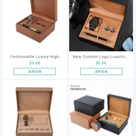
序
Fashionable Luxury High
New Custom Logo Luxurious
$
3.00
$
5.00
Quality Custom Logo
Man Business Watch Pen
Leather Box for Pen Box Gift
Earring Organizer Black
选择选项
选择选项
本
本
Packaging Jewelry Watch
Leather Handmade Watch
产
产
Box
Packaging Gift Box
品
品
有
有
多
多
种
种
变
变
体。
体。
可
可
在
在