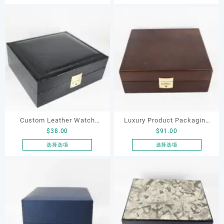
本
本
Package Box for Man and
Box Texture Paper Box with
选
选
产
产
Woman Watches
Velvet for Watch Gift
择
择
品
品
这
这
有
有
些
些
多
多
选
选
种
种
项
项
变
变
体。
体。
可
可
在
在
产
产
品
品
Custom Leather Watch
Luxury Product Packaging
页
页
$
38.00
$
91.00
Package Black Box for Man
for Jewelry Watch with 8
面
面
and Woman Wholesale
Slots Box Factory OEM
选择选项
选择选项
上
上
本
本
Watch Gift Boxes High
Wooden Box Eco-friendly
选
选
产
产
Quality Luxury Wooden
Watch Jewelry Storage Box
择
择
品
品
这
这
Watch Boxes
有
有
些
些
多
多
选
选
种
种
项
项
变
变