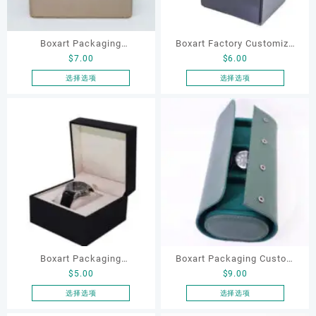
在
在
产
产
品
品
Boxart Packaging
Boxart Factory Customize
页
页
$
7.00
$
6.00
Manufacturer OEM ODM
square High-end Aluminium
面
面
Luxury Women Men's Gift
Watch case Box with 1 Slot
选择选项
选择选项
上
上
本
本
Watch Box case with 2
for Watch Gifting Packaging
选
选
产
产
Slots
Watch Box
择
择
品
品
这
这
有
有
些
些
多
多
选
选
种
种
项
项
变
变
体。
体。
可
可
在
在
产
产
品
品
Boxart Packaging
Boxart Packaging Custom
页
页
$
5.00
$
9.00
Wholesale Custom Black
Wholesale 1 Slot Green PU
面
面
Tactile Paper Mens
Leather Women Mens
选择选项
选择选项
上
上
本
本
Watches Womens Watch
Watches Watch Boxes &
选
选