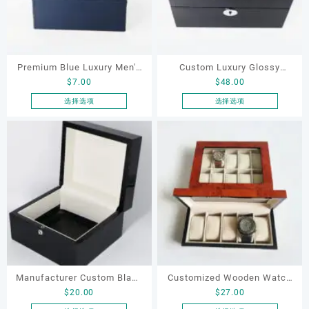
体。
体。
可
可
在
在
产
产
品
品
Premium Blue Luxury Men's
Custom Luxury Glossy
页
页
$
7.00
$
48.00
Watch Packaging Box
Wooden Watch Box 1 Watch
面
面
Wholesale Paper Cardboard
High Gloss Box Lock Watch
选择选项
选择选项
上
上
本
本
Boxes Printed Logo Watch
Display Lacquer Wooden
选
选
产
产
Display and Packaging
Packaging Box for Gift
择
择
品
品
这
这
Storage
有
有
些
些
多
多
选
选
种
种
项
项
变
变
体。
体。
可
可
在
在
产
产
品
品
Manufacturer Custom Black
Customized Wooden Watch
页
页
$
20.00
$
27.00
Lacquer Jewelry Wooden
Storage Box Watch Display
面
面