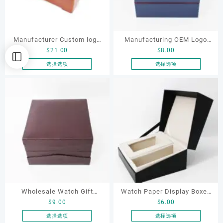
可
可
在
在
产
产
品
品
Manufacturer Custom logo
Manufacturing OEM Logo
页
页
$
21.00
$
8.00
Wooden Watch Box Best
Navy Blue Watch Box PU
面
面
Selling Watch Gift Luxury
Leather Watch Case
选择选项
选择选项
上
上
本
本
Solid Wood Watch Storage
Customize Watch Display
选
选
产
产
Box
Storage Boxes
择
择
品
品
这
这
有
有
些
些
多
多
选
选
种
种
项
项
变
变
体。
体。
可
可
在
在
产
产
品
品
Wholesale Watch Gift
Watch Paper Display Boxes
页
页
$
9.00
$
6.00
Boxes High Quality Luxury
with 2 Slots for Watch
面
面
Custom Logo Leather Watch
Packaging Rigid Cardboard
选择选项
选择选项
上
上