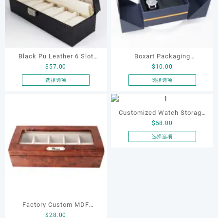
变
变
体。
体。
可
可
在
在
产
产
品
品
Black Pu Leather 6 Slot
Boxart Packaging
页
页
$
57.00
$
10.00
Jewelry Wrist Watch Box
Manufacturer OEM ODM
面
面
Organizer Storage Display
Wholesale High-end
选择选项
选择选项
上
上
本
本
Case Multi-Watch Leather
Rectangular Double Opening
选
选
产
产
Storage and Display Box
Cardboard Watch Box for
择
择
品
品
Customized Watch Storage
这
这
Case
Men Watch Packaging
有
有
$
58.00
Case, Watches Displaying
些
些
多
多
选
选
Box, Watch Collections Box,
选择选项
种
种
项
项
本
10 Slot Watches Storage
变
变
产
Box, Watch Box
体。
体。
品
可
可
有
在
在
多
产
产
种
品
品
Factory Custom MDF
变
页
页
$
28.00
Wooden Luxury Watch