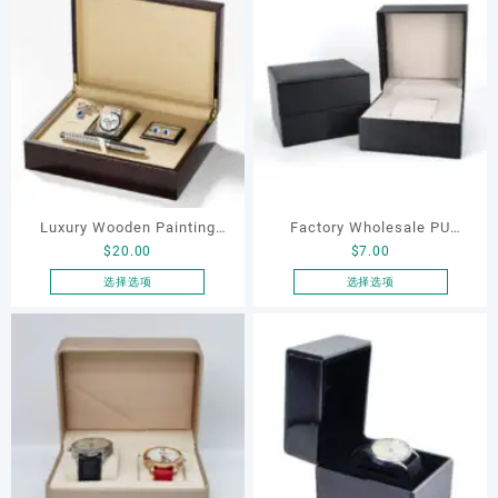
择
择
品
品
这
这
有
有
些
些
多
多
选
选
种
种
项
项
变
变
体。
体。
可
可
在
在
产
产
品
品
Luxury Wooden Painting
Factory Wholesale PU
页
页
$
20.00
$
7.00
Finished Pen Watch
Watch Packaging Organizer
面
面
Cufflink Jewelry Ring
Box Custom With Logo
选择选项
选择选项
上
上
本
本
Earring Pendant Gift
Black Watch Display case
选
选
产
产
Packaging Box PU Leather
for Christmas Gifts Watch
择
择
品
品
这
这
Inner
Box
有
有
些
些
多
多
选
选
种
种
项
项
变
变
体。
体。
可
可