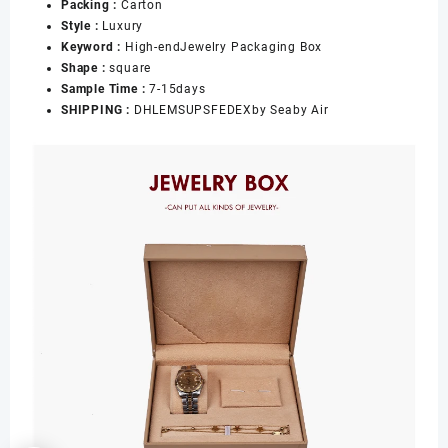
Packing :
Carton
Man
Style :
Luxury
Jewelry
Keyword :
High-endJewelry Packaging Box
Box
Shape :
square
数
Sample Time :
7-15days
量
SHIPPING :
DHLEMSUPSFEDEXby Seaby Air