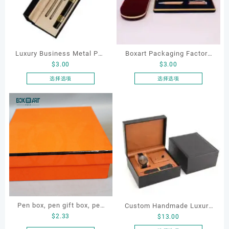
Luxury Business Metal Pen
Boxart Packaging Factory
$
3.00
$
3.00
Refill With Packing Box
Sales Customized High End
Gift Set for Men Women
High Quality Blue Red
选择选项
选择选项
本
本
Professional Executive
Luxury Velvet Pen Box Pen
产
产
Office Elegant Fancy Gift
Cases
品
品
Box
有
有
多
多
种
种
变
变
体。
体。
可
可
在
在
产
产
Pen box, pen gift box, pen
Custom Handmade Luxury
品
品
$
2.33
$
13.00
paper box, custom pen box
页
页
Black Leather Pen Watch
面
面