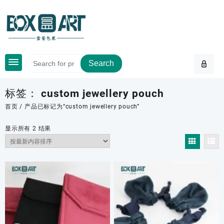
Skip
to
content
Search
标签：
custom jewellery pouch
首页
/ 产品已标记为“custom jewellery pouch”
按
显示所有 2 结果
最
新
内
容
排
序