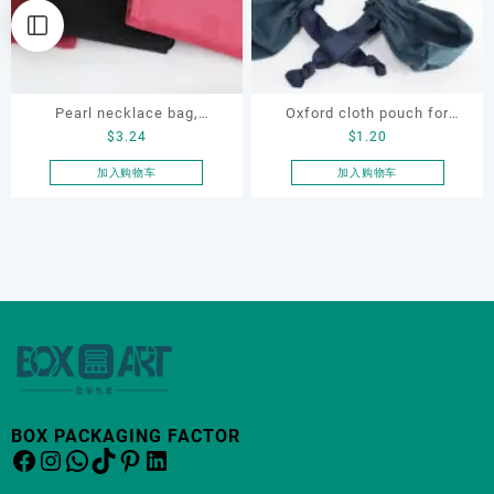
Pearl necklace bag,
Oxford cloth pouch for
$
3.24
$
1.20
necklace pouch, custom
jewellery, earring, necklace,
jewellery pouch
jewellery pouch with paper
加入购物车
加入购物车
box
BOX PACKAGING FACTOR
Facebook
Instagram
WhatsApp
TikTok
Pinterest
LinkedIn