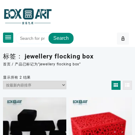
Skip
to
content
Search
标签：
jewellery flocking box
首页
/ 产品已标记为“jewellery flocking box”
按
显示所有 2 结果
最
新
内
容
排
序