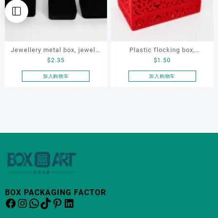
Jewellery metal box, jewelry
Plastic flocking box,
$
2.35
$
1.50
velvet box set, OEM jewelry
jewellery flocking box,
box
bracelet flocking box,
加入购物车
加入购物车
earring velvet box
BOX PACKAGING FACTOR
Facebook
Instagram
WhatsApp
TikTok
Pinterest
LinkedIn