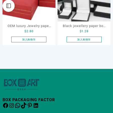
OEM luxury Jewelry paper
Black jewellery paper box
$
2.80
$
1.28
box set
set, custom jewelry box set,
jewellery for bracelet
加入购物车
加入购物车
BOX PACKAGING FACTOR
Facebook
Instagram
WhatsApp
TikTok
Pinterest
LinkedIn