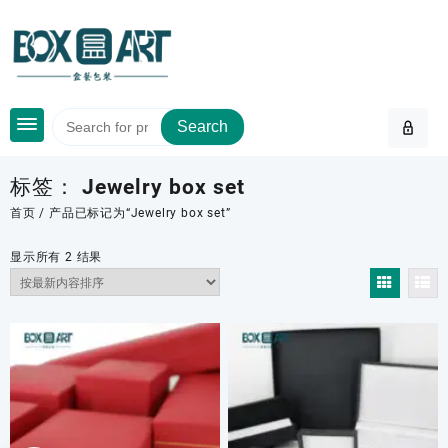
Skip
to
content
Search
标签：
Jewelry box set
首页
/ 产品已标记为“Jewelry box set”
按
显示所有 2 结果
最
新
内
容
排
序