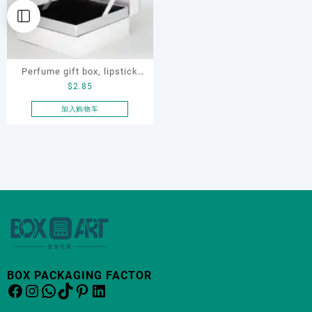
Perfume gift box, lipstick
$
2.85
gift box, cosmetics gift box
加入购物车
BOX PACKAGING FACTOR
Facebook
Instagram
WhatsApp
TikTok
Pinterest
LinkedIn