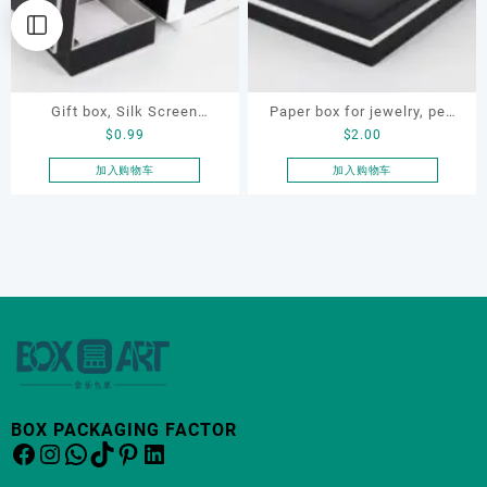
Gift box, Silk Screen
Paper box for jewelry, pen
$
0.99
$
2.00
Printing, Embossing, OEM
and gift, jewellery paper
gift box, Paper box
box, pen paper box
加入购物车
加入购物车
BOX PACKAGING FACTOR
Facebook
Instagram
WhatsApp
TikTok
Pinterest
LinkedIn