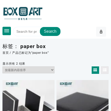
Skip
to
content
Search
标签：
paper box
首页
/ 产品已标记为“paper box”
按
显示所有 2 结果
最
新
内
容
排
序