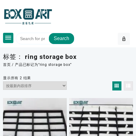
Skip
to
content
Search
标签：
ring storage box
首页
/ 产品已标记为“ring storage box”
按
显示所有 2 结果
最
新
内
容
排
序