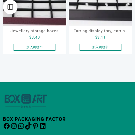
Jewellery storage boxes
Earring display tray, earring
$
3.40
$
3.11
set, OEM jewellery display
tray, earring storage box,
tray, earring display tray,
ring storage box, ring
加入购物车
加入购物车
ring storage box
display, ring display tray
BOX PACKAGING FACTOR
Facebook
Instagram
WhatsApp
TikTok
Pinterest
LinkedIn