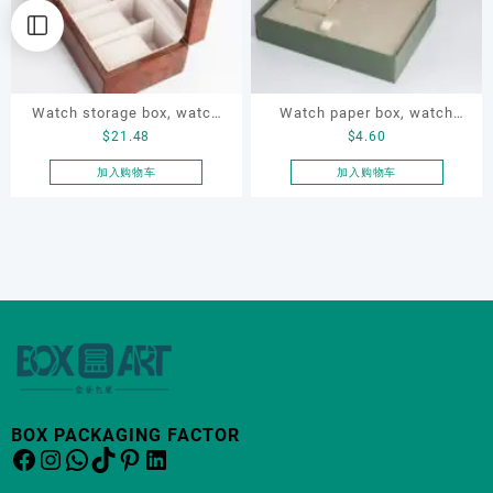
Watch storage box, watch
Watch paper box, watch
$
21.48
$
4.60
wooden box, watch display
box, green watch box, watch
box, watch protective box,
packaging box, watch
加入购物车
加入购物车
watch box
display box
BOX PACKAGING FACTOR
Facebook
Instagram
WhatsApp
TikTok
Pinterest
LinkedIn