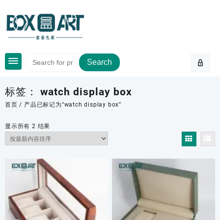
Skip
to
content
Search
标签：
watch display box
首页
/ 产品已标记为“watch display box”
按
显示所有 2 结果
最
新
内
容
排
序