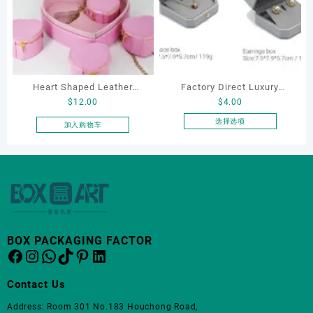
变
体。
可
在
产
品
Heart Shaped Leather
Factory Direct Luxury
页
$
12.00
$
4.00
Cosmetic Bag, Cosmetic
Jewelry Box Set
面
Gift Bag, Heart Shaped
Elegantjewelry Boxes
选择选项
加入购物车
上
本
Bag,beauty bag
Wholesale for Bracelet
选
产
Necklace Earrings
择
品
这
Wedding Ring Boxes
有
些
多
选
种
项
变
体。
BOX PACKAGING FACTOR
Facebook
Instagram
WhatsApp
TikTok
Pinterest
LinkedIn
可
在
产
Contact Us
品
Address: Room 301 No.183 Houchong Road,
页