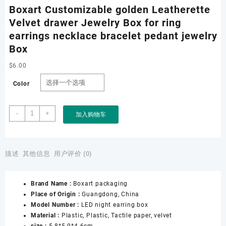
Boxart Customizable golden Leatherette
Velvet drawer Jewelry Box for ring
earrings necklace bracelet pedant jewelry
Box
$
6.00
Color
Boxart
-
+
加入购物车
Customizable
golden
Leatherette
Velvet
描述
其他信息
用户评价 (0)
drawer
Jewelry
Brand Name :
Boxart packaging
Box
Place of Origin :
Guangdong, China
for
Model Number :
LED night earring box
ring
Material :
Plastic, Plastic, Tactile paper, velvet
earrings
size :
5.8*5.9*4.6cm