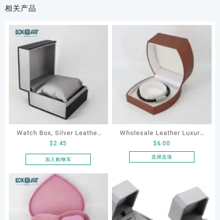
相关产品
Watch Box, Silver Leather
Wholesale Leather Luxury
$
2.45
$
6.00
Watch Box
Package LED Jewellery
Packaging Ring Bracelet
选择选项
加入购物车
本
Necklace Earrings
产
Packaging Box Custom
品
Jewelry Packaging
有
多
种