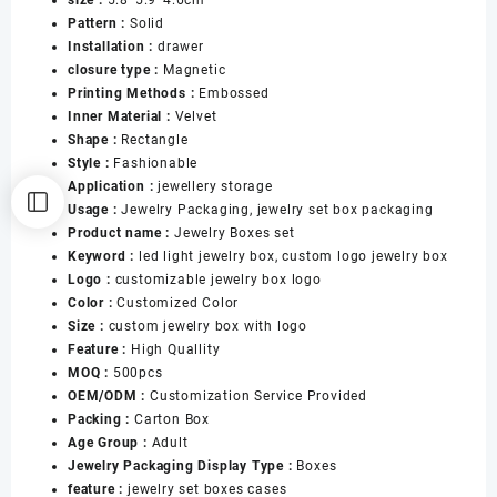
necklace
Pattern :
Solid
bracelet
Installation :
drawer
pedant
closure type :
Magnetic
jewelry
Printing Methods :
Embossed
Box
Inner Material :
Velvet
数
Shape :
Rectangle
量
Style :
Fashionable
Application :
jewellery storage
Usage :
Jewelry Packaging, jewelry set box packaging
Product name :
Jewelry Boxes set
Keyword :
led light jewelry box, custom logo jewelry box
Logo :
customizable jewelry box logo
Color :
Customized Color
Size :
custom jewelry box with logo
Feature :
High Quallity
MOQ :
500pcs
OEM/ODM :
Customization Service Provided
Packing :
Carton Box
Age Group :
Adult
Jewelry Packaging Display Type :
Boxes
feature :
jewelry set boxes cases