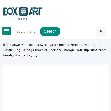
Skip
to
content
Search
首页
/
Jewelry boxes
/
New arrivals
/ Boxart Personalized PE Film
Elastic Ring Earrings Bracelet Necklace Storage Hair Clip Dust Proof
Jewelry Box Packaging