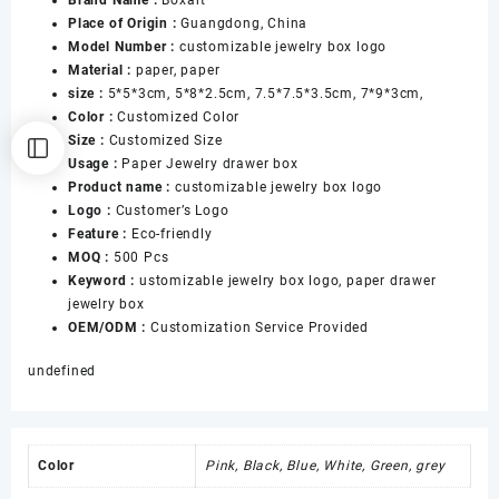
Brand Name :
Boxart
Bracelet
Place of Origin :
Guangdong, China
Necklace
Model Number :
customizable jewelry box logo
Storage
Material :
paper, paper
Hair
size :
5*5*3cm, 5*8*2.5cm, 7.5*7.5*3.5cm, 7*9*3cm,
Clip
Color :
Customized Color
Dust
Size :
Customized Size
Proof
Usage :
Paper Jewelry drawer box
Jewelry
Product name :
customizable jewelry box logo
Box
Logo :
Customer’s Logo
Packaging
Feature :
Eco-friendly
数
MOQ :
500 Pcs
量
Keyword :
ustomizable jewelry box logo, paper drawer
jewelry box
OEM/ODM :
Customization Service Provided
undefined
Color
Pink, Black, Blue, White, Green, grey