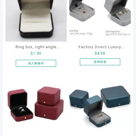
Ring box, right-angle
Factory Direct Luxury
$
1.35
$
4.00
corduroy ring box, single
Jewelry Box Set
proposal ring box
Elegantjewelry Boxes
选择选项
加入购物车
本
Wholesale for Bracelet
产
Necklace Earrings
品
Wedding Ring Boxes
有
多
种
变
体。
可
在
产