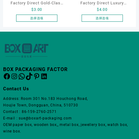
品
Factory Direct Gold-Clasp
Factory Direct Luxury
页
$
3.00
$
4.00
Round-Corner Jewelry
Jewelry Box Set
面
Boxes PU Leather Ring
Elegantjewelry Boxes
选择选项
选择选项
上
本
本
Boxes Necklace Cases
Wholesale for Bracelet
选
产
产
Bracelet & Earring
Necklace Earrings
择
品
品
这
Organizers
Wedding Ring Boxes
有
有
些
多
多
选
种
种
项
变
变
BOX PACKAGING FACTOR
体。
体。
Facebook
Instagram
WhatsApp
TikTok
Pinterest
LinkedIn
可
可
在
在
Contact Us
产
产
品
品
Address: Room 301 No.183 Houchong Road,
页
页
Houjie Town, Dongguan, China, 510730
面
面
Contact : 86-159-2760-2571
上
上
E-mail : sue@boxart-packaging.com
选
选
OEM paper box, wooden box,, metal box, jewellery box, watch box,
择
择
wine box.
这
这