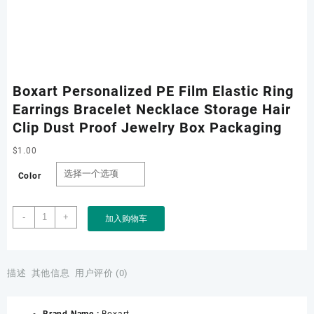
Boxart Personalized PE Film Elastic Ring
Earrings Bracelet Necklace Storage Hair
Clip Dust Proof Jewelry Box Packaging
$
1.00
Color
Boxart
-
+
加入购物车
Personalized
PE
Film
Elastic
描述
其他信息
用户评价 (0)
Ring
Earrings