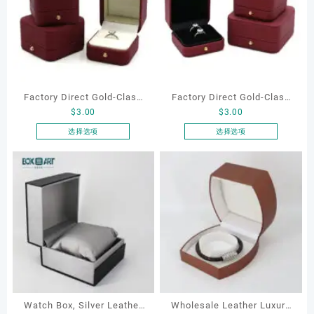
Factory Direct Gold-Clasp
Factory Direct Gold-Clasp
$
3.00
$
3.00
Round-Corner Jewelry
Round-Corner Jewelry
Boxes PU Leather Ring
Boxes PU Leather Ring
选择选项
选择选项
本
本
Boxes Necklace Cases
Boxes Necklace Cases
产
产
Bracelet & Earring
Bracelet & Earring
品
品
Organizers
Organizers
有
有
多
多
种
种
变
变
体。
体。
可
可
在
在
产
产
Watch Box, Silver Leather
Wholesale Leather Luxury
品
品