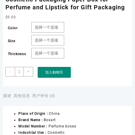
Perfume and Lipstick for Gift Packaging
$
9.00
Color
Size
Thickness
Cosmetic
-
+
加入购物车
Packaging
Paper
Box
for
描述
其他信息
用户评价 (0)
Perfume
and
Place of Origin :
China
Lipstick
Brand Name :
Boxart
for
Model Number :
Perfume boxes
Gift
Industrial Use :
Cosmetic
Packaging