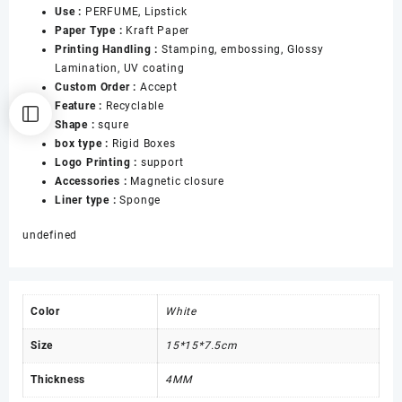
Use :
PERFUME, Lipstick
数
Paper Type :
Kraft Paper
量
Printing Handling :
Stamping, embossing, Glossy
Lamination, UV coating
Custom Order :
Accept
Feature :
Recyclable
Shape :
squre
box type :
Rigid Boxes
Logo Printing :
support
Accessories :
Magnetic closure
Liner type :
Sponge
undefined
Color
White
Size
15*15*7.5cm
Thickness
4MM