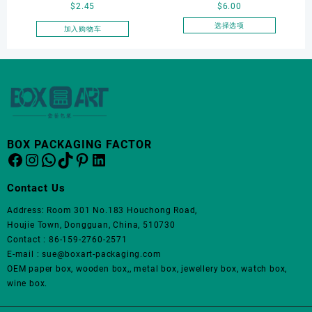
$
2.45
$
6.00
页
页
Watch Box
Package LED Jewellery
面
面
Packaging Ring Bracelet
选择选项
加入购物车
上
上
本
Necklace Earrings
选
选
产
Packaging Box Custom
择
择
品
Jewelry Packaging
这
这
有
些
些
多
选
选
种
项
项
变
体。
BOX PACKAGING FACTOR
Facebook
Instagram
WhatsApp
TikTok
Pinterest
LinkedIn
可
在
产
Contact Us
品
Address: Room 301 No.183 Houchong Road,
页
Houjie Town, Dongguan, China, 510730
面
Contact : 86-159-2760-2571
上
E-mail : sue@boxart-packaging.com
选
OEM paper box, wooden box,, metal box, jewellery box, watch box,
择
wine box.
这
些