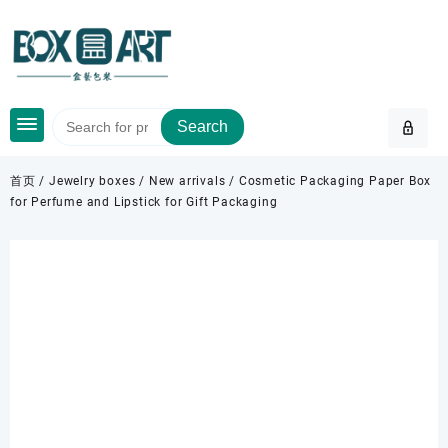
Skip
to
content
Search
首页
/
Jewelry boxes
/
New arrivals
/ Cosmetic Packaging Paper Box
for Perfume and Lipstick for Gift Packaging