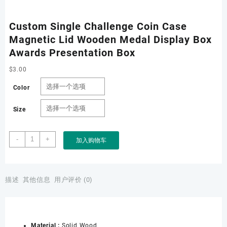
Custom Single Challenge Coin Case
Magnetic Lid Wooden Medal Display Box
Awards Presentation Box
$
3.00
Color
Size
Custom
-
+
加入购物车
Single
Challenge
Coin
Case
描述
其他信息
用户评价 (0)
Magnetic
Lid
Wooden
Medal
Material :
Solid Wood