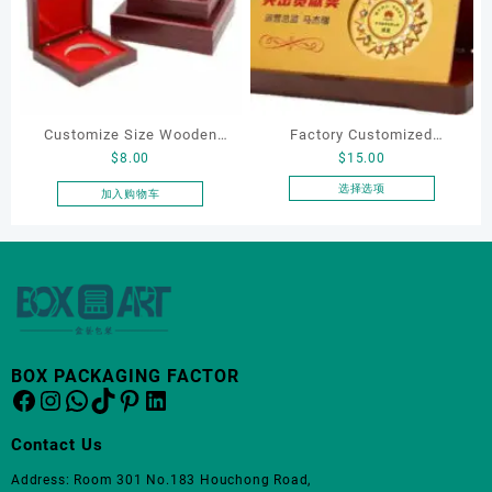
变
变
体。
体。
可
可
在
在
产
产
Customize Size Wooden
Factory Customized
品
品
$
8.00
$
15.00
页
页
Gift Display Box for
Wholesale Wooden Badge
面
面
Commemorative Coins
Commemorative Coins
选择选项
加入购物车
上
上
本
Medals Badges-for Easter
Medals Awards Souvenirs
选
选
产
Wedding Anniversary
Medal Box
择
择
品
Graduation Feng Shui
这
这
有
些
些
多
选
选
种
项
项
变
体。
BOX PACKAGING FACTOR
Facebook
Instagram
WhatsApp
TikTok
Pinterest
LinkedIn
可
在
产
Contact Us
品
Address: Room 301 No.183 Houchong Road,
页