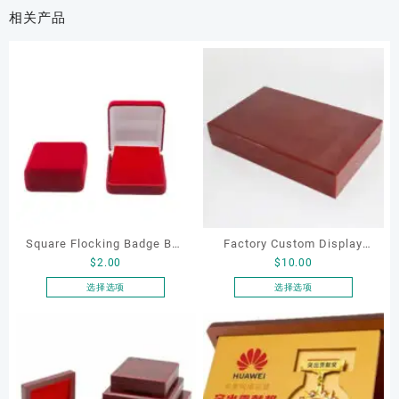
相关产品
Square Flocking Badge Box
Factory Custom Display
$
2.00
$
10.00
Three-dimensional Bevel
Boxes for Gifting, Coin
Medal Display Box Flannel
Box, Badge Box, Medal
选择选项
选择选项
本
本
School Badge
Box, Award Gift Box, Prize
产
产
Commemorative Badge
Packaging Box, Luxury
品
品
Jewelry Storage Box
Coin Box
有
有
多
多
种
种