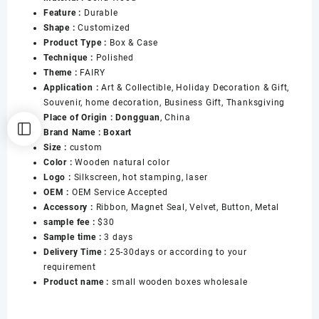
Display
Feature :
Durable
Box
Shape :
Customized
Awards
Product Type :
Box & Case
Presentation
Technique :
Polished
Box
Theme :
FAIRY
数
Application :
Art & Collectible, Holiday Decoration & Gift,
量
Souvenir, home decoration, Business Gift, Thanksgiving
Place of Origin : Dongguan
, China
Brand Name : Boxart
Size :
custom
Color :
Wooden natural color
Logo :
Silkscreen, hot stamping, laser
OEM :
OEM Service Accepted
Accessory :
Ribbon, Magnet Seal, Velvet, Button, Metal
sample fee :
$30
Sample time :
3 days
Delivery Time :
25-30days or according to your
requirement
Product name :
small wooden boxes wholesale