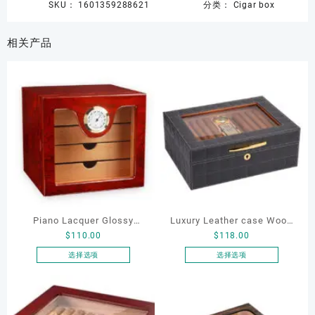
SKU：
1601359288621
分类：
Cigar box
相关产品
Piano Lacquer Glossy
Luxury Leather case Wood
$
110.00
$
118.00
Cigar Display Cabinet
Box Cigar Box Cedar
Cedar Wood Cigar Humidor
Humidor Box
选择选项
选择选项
本
本
Box With Humidifier
产
产
Hygrometer
品
品
有
有