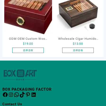
多
多
种
种
变
变
体。
体。
可
可
在
在
产
产
ODM OEM Custom Wood
Wholesale Cigar Humidor
品
品
$
19.00
$
13.00
页
页
Boxes Cigar Cases
Cigar Box Cigar Humidor
面
面
Humidors Manufacturer
Box With Digital
选择选项
选择选项
上
上
本
本
Square Cigar Box Clear for
Hygrometer
选
选
产
产
Sale
择
择
品
品
这
这
有
有
些
些
多
多
选
选
种
种
项
项
变
变
BOX PACKAGING FACTOR
体。
体。
Facebook
Instagram
WhatsApp
TikTok
Pinterest
LinkedIn
可
可
在
在
Contact Us
产
产