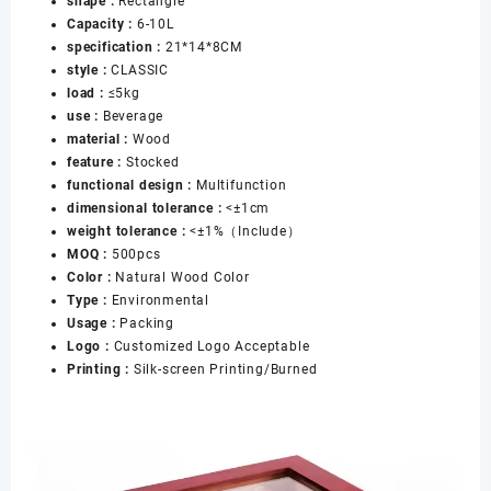
shape :
Rectangle
Wholesale
Capacity :
6-10L
Wooden
specification :
21*14*8CM
Luxury
style :
CLASSIC
Zipper
load :
≤5kg
Display
use :
Beverage
Storage
material :
Wood
Cigar
feature :
Stocked
Box
functional design :
Multifunction
数
dimensional tolerance :
<±1cm
量
weight tolerance :
<±1%（Include）
MOQ :
500pcs
Color :
Natural Wood Color
Type :
Environmental
Usage :
Packing
Logo :
Customized Logo Acceptable
Printing :
Silk-screen Printing/Burned