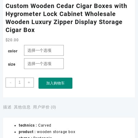
Custom Wooden Cedar Cigar Boxes with
Hygrometer Lock Cabinet Wholesale
Wooden Luxury Zipper Display Storage
Cigar Box
$
20.00
color
size
Custom
-
+
加入购物车
Wooden
Cedar
Cigar
Boxes
描述
其他信息
用户评价 (0)
with
Hygrometer
technics :
Carved
Lock
product :
wooden storage box
Cabinet