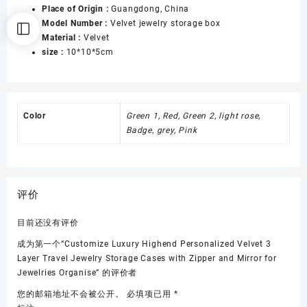
Place of Origin :
Guangdong, China
Jewelry
Model Number :
Velvet jewelry storage box
Storage
Material :
Velvet
Cases
size :
10*10*5cm
with
Zipper
and
Mirror
for
Color
Green 1, Red, Green 2, light rose,
Jewelries
Badge, grey, Pink
Organise
数
量
评价
目前还没有评价
成为第一个“Customize Luxury Highend Personalized Velvet 3
Layer Travel Jewelry Storage Cases with Zipper and Mirror for
Jewelries Organise” 的评价者
您的邮箱地址不会被公开。
必填项已用
*