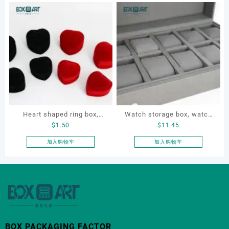
Earring Organizer with Soft
Gift Box for Engagement
产
产
Velvet Lining
Diamond Rings Jewelry
品
品
Packaging
有
有
多
多
种
种
变
变
体。
体。
可
可
在
在
产
产
Heart shaped ring box,
Watch storage box, watch
品
品
$
1.50
$
11.45
页
页
flocking ring box, ring box,
packaging box, watch
面
面
earring box
display box, customized
加入购物车
加入购物车
上
上
watch box
选
选
择
择
这
这
些
些
选
选
项
项
BOX PACKAGING FACTOR