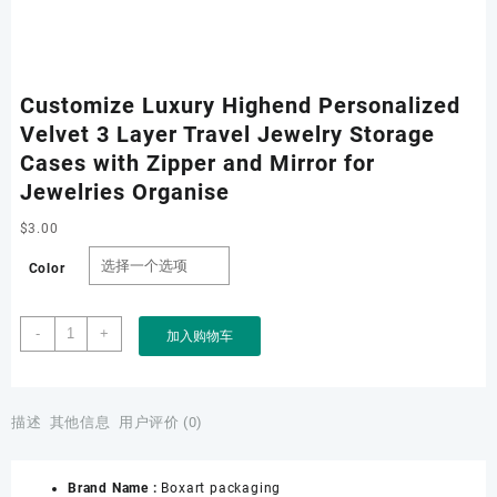
Customize Luxury Highend Personalized
Velvet 3 Layer Travel Jewelry Storage
Cases with Zipper and Mirror for
Jewelries Organise
$
3.00
Color
Customize
-
+
加入购物车
Luxury
Highend
Personalized
Velvet
描述
其他信息
用户评价 (0)
3
Layer
Brand Name :
Boxart packaging
Travel