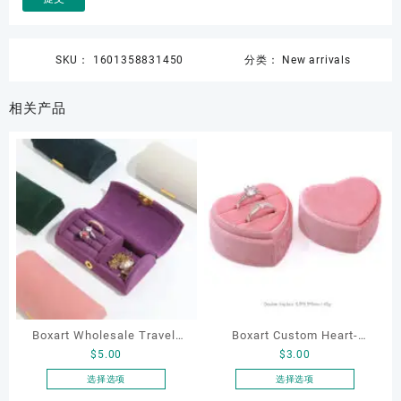
SKU：
1601358831450
分类：
New arrivals
相关产品
Boxart Wholesale Travel-
Boxart Custom Heart-
$
5.00
$
3.00
Friendly Arched Jewelry
Shaped Velvet Ring Box
Case for Compact Ring
Wedding Proposal Jewelry
选择选项
选择选项
本
本