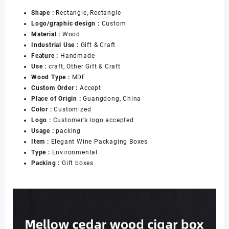
Display
Shape :
Rectangle, Rectangle
Storage
Logo/graphic design :
Custom
Wooden
Material :
Wood
Case
Industrial Use :
Gift & Craft
Cigar
Feature :
Handmade
Case
Use :
craft, Other Gift & Craft
Lock
Wood Type :
MDF
Cabinet
Custom Order :
Accept
数
Place of Origin :
Guangdong, China
量
Color :
Customized
Logo :
Customer’s logo accepted
Usage :
packing
Item :
Elegant Wine Packaging Boxes
Type :
Environmental
Packing :
Gift boxes