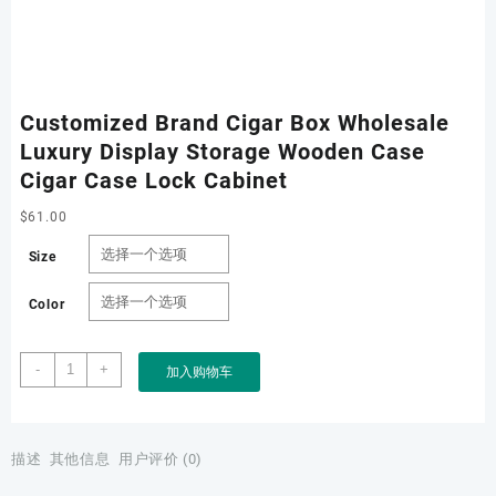
Customized Brand Cigar Box Wholesale
Luxury Display Storage Wooden Case
Cigar Case Lock Cabinet
$
61.00
Size
Color
Customized
-
+
加入购物车
Brand
Cigar
Box
Wholesale
描述
其他信息
用户评价 (0)
Luxury