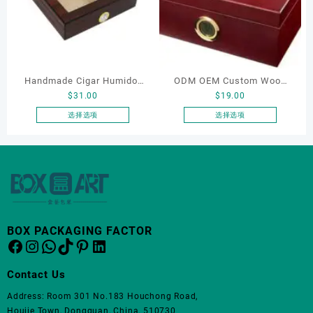
变
变
体。
体。
可
可
在
在
产
产
Handmade Cigar Humidor
ODM OEM Custom Wood
品
品
$
31.00
$
19.00
页
页
Cedar Cigar Desktop Box
Boxes Cigar Cases
面
面
with Humidifier and
Humidors Manufacturer
选择选项
选择选项
上
上
本
本
Hygrometer Glass Top for
Square Cigar Box Clear for
选
选
产
产
25 Cigars
Sale
择
择
品
品
这
这
有
有
些
些
多
多
选
选
种
种
项
项
变
变
BOX PACKAGING FACTOR
体。
体。
Facebook
Instagram
WhatsApp
TikTok
Pinterest
LinkedIn
可
可
在
在
Contact Us
产
产
品
品
Address: Room 301 No.183 Houchong Road,
页
页
Houjie Town, Dongguan, China, 510730