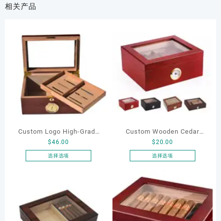
相关产品
Custom Logo High-Grade
Custom Wooden Cedar
$
46.00
$
20.00
Cedar Wooden Cigar Box
Cigar Boxes with
Luxury Moisturizing
Hygrometer Lock Cabinet
选择选项
选择选项
本
本
Exquisite Wooden Lacquer
Wholesale Wooden Luxury
产
产
Best Cigar Humidor Box
Zipper Display Storage
品
品
Cigar Box
有
有
多
多
种
种