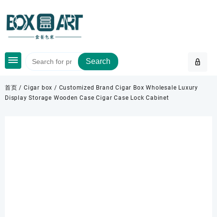
Skip
to
content
Search
首页
/
Cigar box
/ Customized Brand Cigar Box Wholesale Luxury
Display Storage Wooden Case Cigar Case Lock Cabinet