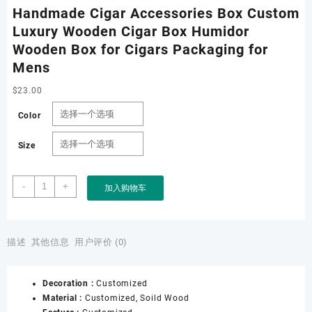
Handmade Cigar Accessories Box Custom
Luxury Wooden Cigar Box Humidor
Wooden Box for Cigars Packaging for
Mens
$
23.00
Color
Size
Handmade
-
+
加入购物车
Cigar
Accessories
Box
Custom
描述
其他信息
用户评价 (0)
Luxury
Wooden
Decoration :
Customized
Cigar
Material :
Customized, Soild Wood
Box