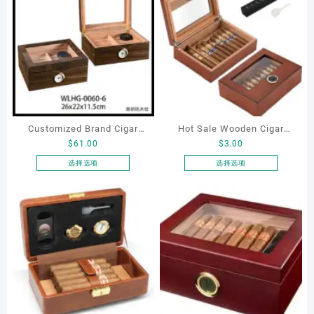
Customized Brand Cigar
Hot Sale Wooden Cigar
$
61.00
$
3.00
Box Wholesale Luxury
Storage Box,Wood
Display Storage Wooden
Cigarette Box Storage Case
选择选项
选择选项
本
本
Case Cigar Case Lock
Holds 15-20 Cigars for
产
产
Cabinet
Gifts
品
品
有
有
多
多
种
种
变
变
体。
体。
可
可
在
在