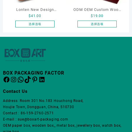
产
产
Lonten New Design
ODM OEM Custom Wood
品
品
$
41.00
$
19.00
页
页
Factory Price Cigars Box
Boxes Cigar Cases
面
面
Cases/humidors Cigarette
Humidors Manufacturer
选择选项
选择选项
上
上
本
本
Packs Accessories Travel
Square Cigar Box Clear for
选
选
产
产
Humidor Leather Cigar
Sale
择
择
品
品
case
这
这
有
有
些
些
多
多
选
选
种
种
项
项
变
变
BOX PACKAGING FACTOR
体。
体。
Facebook
Instagram
WhatsApp
TikTok
Pinterest
LinkedIn
可
可
在
在
Contact Us
产
产
品
品
Address: Room 301 No.183 Houchong Road,
页
页
Houjie Town, Dongguan, China, 510730
面
面
Contact : 86-159-2760-2571
上
上
E-mail : sue@boxart-packaging.com
选
选
OEM paper box, wooden box,, metal box, jewellery box, watch box,
择
择
wine box.