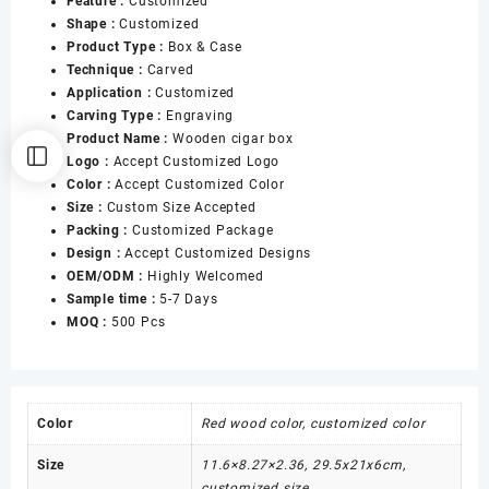
Feature :
Customized
Humidor
Shape :
Customized
Wooden
Product Type :
Box & Case
Box
Technique :
Carved
for
Application :
Customized
Cigars
Carving Type :
Engraving
Packaging
Product Name :
Wooden cigar box
for
Logo :
Accept Customized Logo
Mens
Color :
Accept Customized Color
数
Size :
Custom Size Accepted
量
Packing :
Customized Package
Design :
Accept Customized Designs
OEM/ODM :
Highly Welcomed
Sample time :
5-7 Days
MOQ :
500 Pcs
Color
Red wood color, customized color
Size
11.6×8.27×2.36, 29.5x21x6cm,
customized size