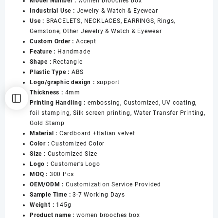
Model Number :
women brooches box
Women
Industrial Use :
Jewelry & Watch & Eyewear
Jewelry
Use :
BRACELETS, NECKLACES, EARRINGS, Rings,
Boxes
Gemstone, Other Jewelry & Watch & Eyewear
for
Custom Order :
Accept
Brooches
Feature :
Handmade
Earrings
Shape :
Rectangle
Packaging
Plastic Type :
ABS
数
Logo/graphic design :
support
量
Thickness :
4mm
Printing Handling :
embossing, Customized, UV coating,
foil stamping, Silk screen printing, Water Transfer Printing,
Gold Stamp
Material :
Cardboard +Italian velvet
Color :
Customized Color
Size :
Customized Size
Logo :
Customer’s Logo
MOQ :
300 Pcs
OEM/ODM :
Customization Service Provided
Sample Time :
3-7 Working Days
Weight :
145g
Product name :
women brooches box