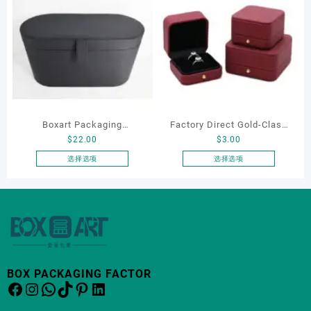
Packaging
Organizers
有
有
多
多
种
种
变
变
体。
体。
可
可
在
在
产
产
Boxart Packaging
Factory Direct Gold-Clasp
品
品
$
22.00
$
3.00
页
页
Manufacturer Custom
Round-Corner Jewelry
面
面
Wholesale Luxury Black PU
Boxes PU Leather Ring
选择选项
选择选项
上
上
本
本
Leather Hair Dryer Box for
Boxes Necklace Cases
选
选
产
产
Gift Home Electronics
Bracelet & Earring
择
择
品
品
Packaging
Organizers
这
这
有
有
些
些
多
多
选
选
种
种
项
项
变
变
BOX PACKAGING FACTOR
体。
体。
Facebook
Instagram
WhatsApp
TikTok
Pinterest
LinkedIn
可
可
在
在