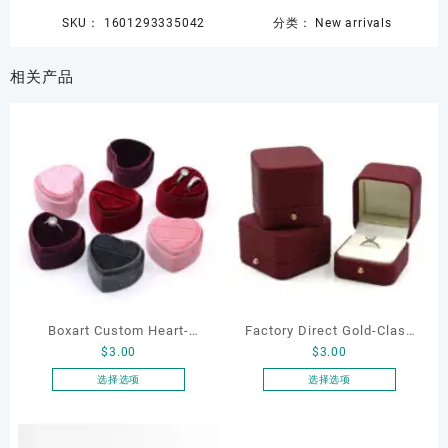
SKU：
1601293335042
分类：
New arrivals
相关产品
Boxart Custom Heart-
Factory Direct Gold-Clasp
$
3.00
$
3.00
Shaped Velvet Ring Box
Round-Corner Jewelry
Wedding Proposal Jewelry
Boxes PU Leather Ring
选择选项
选择选项
本
本
Gift Box for Engagement
Boxes Necklace Cases
产
产
Diamond Rings Jewelry
Bracelet & Earring
品
品