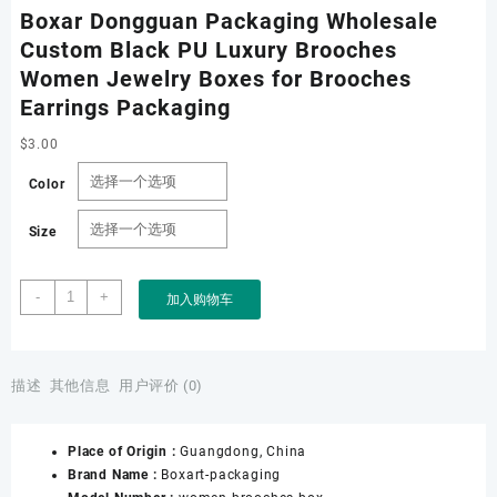
Boxar Dongguan Packaging Wholesale
Custom Black PU Luxury Brooches
Women Jewelry Boxes for Brooches
Earrings Packaging
$
3.00
Color
Size
Boxar
-
+
加入购物车
Dongguan
Packaging
Wholesale
Custom
描述
其他信息
用户评价 (0)
Black
PU
Place of Origin :
Guangdong, China
Luxury
Brand Name :
Boxart-packaging
Brooches