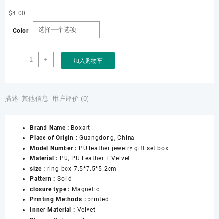
$
4.00
Color
Factory
-
+
加入购物车
Direct
Luxury
Jewelry
Box
描述
其他信息
用户评价 (0)
Set
Elegantjewelry
Brand Name :
Boxart
Boxes
Place of Origin :
Guangdong, China
Wholesale
Model Number :
PU leather jewelry gift set box
for
Material :
PU, PU Leather + Velvet
Bracelet
size :
ring box 7.5*7.5*5.2cm
Necklace
Pattern :
Solid
Earrings
closure type :
Magnetic
Wedding
Printing Methods :
printed
Ring
Inner Material :
Velvet
Boxes