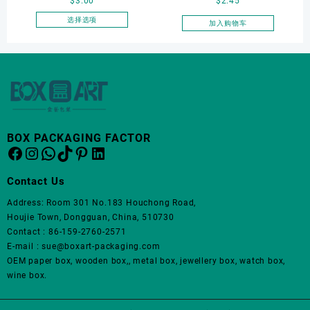
$
3.00
$
2.45
Round-Corner Jewelry
Watch Box
面
Boxes PU Leather Ring
选择选项
加入购物车
上
本
Boxes Necklace Cases
选
产
Bracelet & Earring
择
品
这
Organizers
有
些
多
选
种
项
变
体。
BOX PACKAGING FACTOR
Facebook
Instagram
WhatsApp
TikTok
Pinterest
LinkedIn
可
在
产
Contact Us
品
Address: Room 301 No.183 Houchong Road,
页
Houjie Town, Dongguan, China, 510730
面
Contact : 86-159-2760-2571
上
E-mail : sue@boxart-packaging.com
选
OEM paper box, wooden box,, metal box, jewellery box, watch box,
择
wine box.
这
些