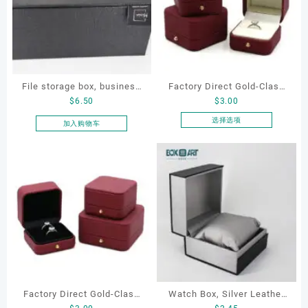
File storage box, business
Factory Direct Gold-Clasp
$
6.50
$
3.00
card storage box, storage
Round-Corner Jewelry
box
Boxes PU Leather Ring
选择选项
加入购物车
本
Boxes Necklace Cases
产
Bracelet & Earring
品
Organizers
有
多
种
变
体。
可
在
产
品
Factory Direct Gold-Clasp
Watch Box, Silver Leather
页