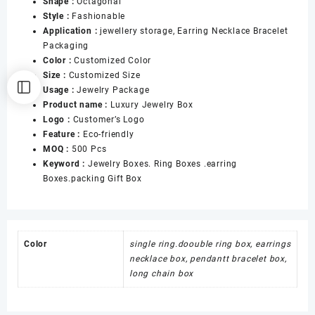
Shape :
Octagonal
数
Style :
Fashionable
量
Application :
jewellery storage, Earring Necklace Bracelet
Packaging
Color :
Customized Color
Size :
Customized Size
Usage :
Jewelry Package
Product name :
Luxury Jewelry Box
Logo :
Customer’s Logo
Feature :
Eco-friendly
MOQ :
500 Pcs
Keyword :
Jewelry Boxes. Ring Boxes .earring
Boxes.packing Gift Box
Color
single ring.doouble ring box, earrings
necklace box, pendantt bracelet box,
long chain box