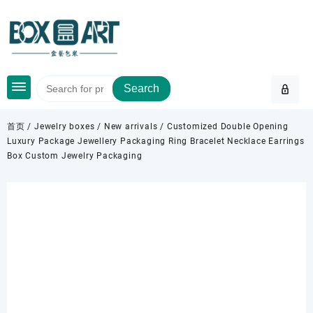
Skip
to
content
Search
首页
/
Jewelry boxes
/
New arrivals
/ Customized Double Opening
Luxury Package Jewellery Packaging Ring Bracelet Necklace Earrings
Box Custom Jewelry Packaging