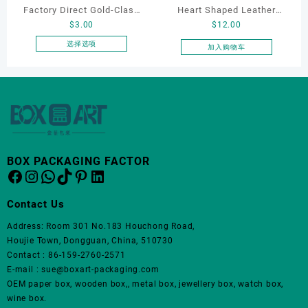
Factory Direct Gold-Clasp
Heart Shaped Leather
品
品
$
3.00
$
12.00
页
页
Round-Corner Jewelry
Cosmetic Bag, Cosmetic
面
面
Boxes PU Leather Ring
Gift Bag, Heart Shaped
选择选项
加入购物车
上
上
本
Boxes Necklace Cases
Bag,beauty bag
选
选
产
Bracelet & Earring
择
择
品
Organizers
这
这
有
些
些
多
选
选
种
项
项
变
体。
BOX PACKAGING FACTOR
Facebook
Instagram
WhatsApp
TikTok
Pinterest
LinkedIn
可
在
产
Contact Us
品
Address: Room 301 No.183 Houchong Road,
页
Houjie Town, Dongguan, China, 510730
面
Contact : 86-159-2760-2571
上
E-mail : sue@boxart-packaging.com
选
OEM paper box, wooden box,, metal box, jewellery box, watch box,
择
wine box.
这