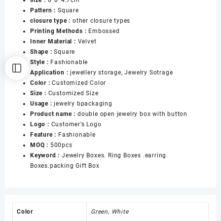
Box
Pattern :
Square
Custom
closure type :
other closure types
Jewelry
Printing Methods :
Embossed
Packaging
Inner Material :
Velvet
数
Shape :
Square
量
Style :
Fashionable
Application :
jewellery storage, Jewelry Sotrage
Color :
Customized Color
Size :
Customized Size
Usage :
jewelry bpackaging
Product name :
double open jewelry box with button
Logo :
Customer’s Logo
Feature :
Fashionable
MOQ :
500pcs
Keyword :
Jewelry Boxes. Ring Boxes .earring
Boxes.packing Gift Box
Color
Green, White