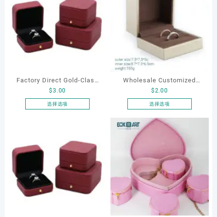
Factory Direct Gold-Clasp
Wholesale Customized
$
3.00
$
2.00
Round-Corner Jewelry
Jewelry Rings Gift Box
Boxes PU Leather Ring
Luxury Drawer Box
选择选项
选择选项
本
本
Boxes Necklace Cases
Packaging Necklace
产
产
Bracelet & Earring
Bracelet Earrings Jewellery
品
品
Organizers
Box Package
有
有
多
多
种
种
变
变
体。
体。
可
可
在
在
产
产