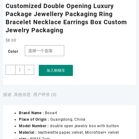
Customized Double Opening Luxury
Package Jewellery Packaging Ring
Bracelet Necklace Earrings Box Custom
Jewelry Packaging
$
8.00
Color
Customized
-
+
加入购物车
Double
Opening
Luxury
Package
描述
其他信息
用户评价 (0)
Jewellery
Packaging
Brand Name :
Boxart
Ring
Place of Origin :
Guangdong, China
Bracelet
Model Number :
double open jewelry box with button
Necklace
Material :
leatherette paper, velvet, Microfiber+ velvet
Earrings
size :
8*8*4.7cm