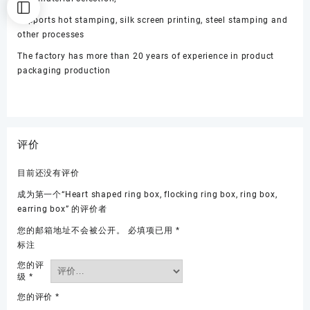
Supports hot stamping, silk screen printing, steel stamping and
other processes
The factory has more than 20 years of experience in product
packaging production
评价
目前还没有评价
成为第一个“Heart shaped ring box, flocking ring box, ring box,
earring box” 的评价者
您的邮箱地址不会被公开。
必填项已用
*
标注
您的评
级
*
您的评价
*