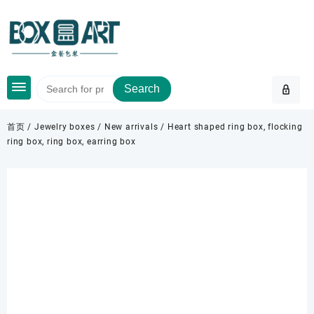
Skip
to
content
Search
首页
/
Jewelry boxes
/
New arrivals
/ Heart shaped ring box, flocking
ring box, ring box, earring box