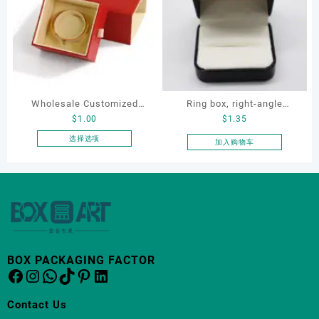
多
多
种
种
变
变
体。
体。
可
可
在
在
产
产
Wholesale Customized
Ring box, right-angle
品
品
$
1.00
$
1.35
页
页
Leatherette Drawer Box
corduroy ring box, single
面
面
Jewelry Packaging Bags
proposal ring box
选择选项
加入购物车
上
上
本
Ring Earrings Necklace
选
选
产
Bracelet Gift Jewelry
择
择
品
Packaging Boxes
这
这
有
些
些
多
选
选
种
项
项
变
体。
BOX PACKAGING FACTOR
Facebook
Instagram
WhatsApp
TikTok
Pinterest
LinkedIn
可
在
产
Contact Us
品