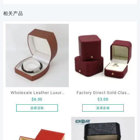
相关产品
Wholesale Leather Luxury
Factory Direct Gold-Clasp
$
6.00
$
3.00
Package LED Jewellery
Round-Corner Jewelry
Packaging Ring Bracelet
Boxes PU Leather Ring
选择选项
选择选项
本
本
Necklace Earrings
Boxes Necklace Cases
产
产
Packaging Box Custom
Bracelet & Earring
品
品
Jewelry Packaging
Organizers
有
有