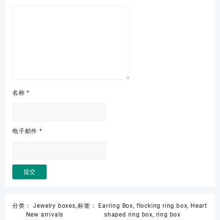
名称
*
电子邮件
*
分类：
Jewelry boxes
,
标签：
Earring Box
,
flocking ring box
,
Heart
New arrivals
shaped ring box
,
ring box