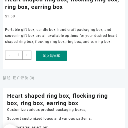
ring box, earring box
$
1.50
Portable gift box, candle box, handicraft packaging box, and
souvenir gift box are all available options for your desired heart-
shaped ring box, flocking ring box, ring box, and earring box.
Heart
-
+
加入购物车
shaped
ring
box,
flocking
描述
用户评价 (0)
ring
box,
Heart shaped ring box, flocking ring
ring
box,
box, ring box, earring box
earring
Customize various product packaging boxes,
box
Support customized logos and various patterns;
数
量
Rich material selection;