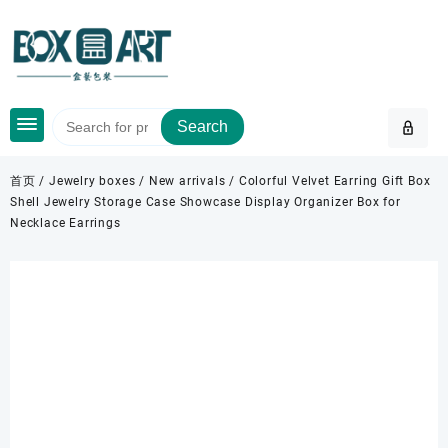
Skip
to
content
Search
首页
/
Jewelry boxes
/
New arrivals
/ Colorful Velvet Earring Gift Box
Shell Jewelry Storage Case Showcase Display Organizer Box for
Necklace Earrings