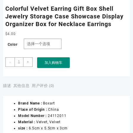
Colorful Velvet Earring Gift Box Shell
Jewelry Storage Case Showcase Display
Organizer Box for Necklace Earrings
$
4.00
Color
Colorful
-
+
加入购物车
Velvet
Earring
Gift
Box
描述
其他信息
用户评价 (0)
Shell
Jewelry
Brand Name :
Boxart
Storage
Place of Origin :
China
Case
Model Number :
24112011
Showcase
Material :
Velvet, Velvet
Display
size :
6.5cm x 5.5cm x 3cm
Organizer