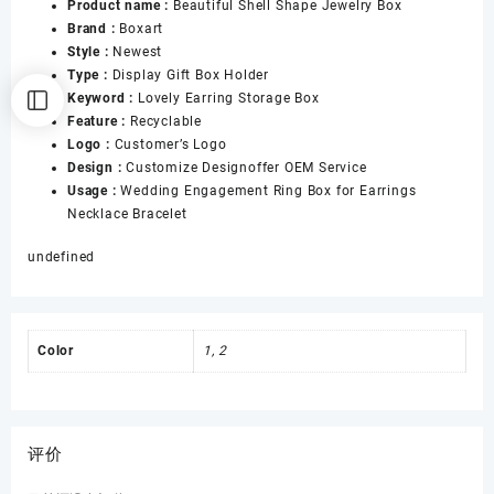
Product name :
Beautiful Shell Shape Jewelry Box
Box
Brand :
Boxart
for
Style :
Newest
Necklace
Type :
Display Gift Box Holder
Earrings
Keyword :
Lovely Earring Storage Box
数
Feature :
Recyclable
量
Logo :
Customer’s Logo
Design :
Customize Designoffer OEM Service
Usage :
Wedding Engagement Ring Box for Earrings
Necklace Bracelet
undefined
Color
1, 2
评价