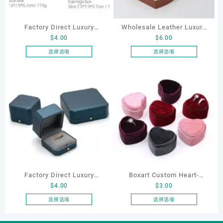
Factory Direct Luxury
Wholesale Leather Luxury
$
4.00
$
6.00
Jewelry Box Set
Package LED Jewellery
Elegantjewelry Boxes
Packaging Ring Bracelet
选择选项
选择选项
本
本
Wholesale for Bracelet
Necklace Earrings
产
产
Necklace Earrings
Packaging Box Custom
品
品
Wedding Ring Boxes
Jewelry Packaging
有
有
多
多
种
种
变
变
体。
体。
可
可
在
在
产
产
Factory Direct Luxury
Boxart Custom Heart-
品
品
$
4.00
$
3.00
页
页
Jewelry Box Set
Shaped Velvet Ring Box
面
面
Elegantjewelry Boxes
Wedding Proposal Jewelry
选择选项
选择选项
上
上
本
本
Wholesale for Bracelet
Gift Box for Engagement
选
选
产
产