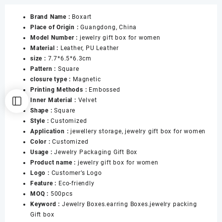
Packaging
Brand Name :
Boxart
Box
Place of Origin :
Guangdong, China
for
Model Number :
jewelry gift box for women
Necklace
Material :
Leather, PU Leather
Ring
size :
7.7*6.5*6.3cm
Couple
Pattern :
Square
Ring
closure type :
Magnetic
Pendant
Printing Methods :
Embossed
Bracelet
Inner Material :
Velvet
Earring
Shape :
Square
Gift
Style :
Customized
Box
Application :
jewellery storage, jewelry gift box for women
数
Color :
Customized
量
Usage :
Jewelry Packaging Gift Box
Product name :
jewelry gift box for women
Logo :
Customer’s Logo
Feature :
Eco-friendly
MOQ :
500pcs
Keyword :
Jewelry Boxes.earring Boxes.jewelry packing
Gift box