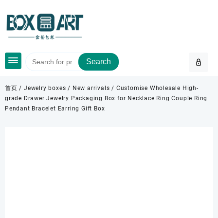
Skip
to
content
Search
首页
/
Jewelry boxes
/
New arrivals
/ Customise Wholesale High-
grade Drawer Jewelry Packaging Box for Necklace Ring Couple Ring
Pendant Bracelet Earring Gift Box