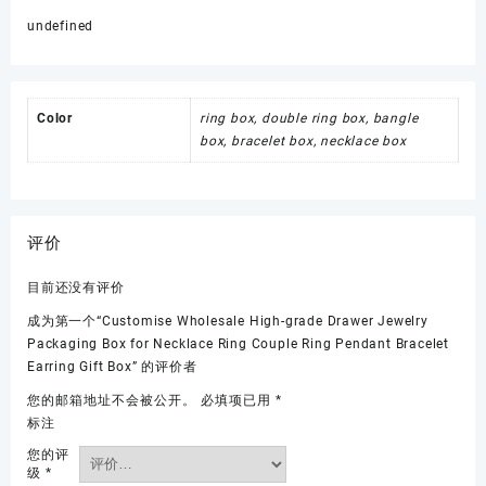
undefined
Color
ring box, double ring box, bangle
box, bracelet box, necklace box
评价
目前还没有评价
成为第一个“Customise Wholesale High-grade Drawer Jewelry
Packaging Box for Necklace Ring Couple Ring Pendant Bracelet
Earring Gift Box” 的评价者
您的邮箱地址不会被公开。
必填项已用
*
标注
您的评
级
*