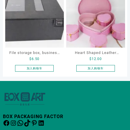
Organizers
Packaging
有
有
多
多
种
种
变
变
体。
体。
可
可
在
在
产
产
File storage box, business
Heart Shaped Leather
品
品
$
6.50
$
12.00
页
页
card storage box, storage
Cosmetic Bag, Cosmetic
面
面
box
Gift Bag, Heart Shaped
加入购物车
加入购物车
上
上
Bag,beauty bag
选
选
择
择
这
这
些
些
选
选
项
项
BOX PACKAGING FACTOR
Facebook
Instagram
WhatsApp
TikTok
Pinterest
LinkedIn