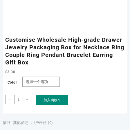
Customise Wholesale High-grade Drawer
Jewelry Packaging Box for Necklace Ring
Couple Ring Pendant Bracelet Earring
Gift Box
$
3.00
Color
Customise
-
+
加入购物车
Wholesale
High-
grade
Drawer
描述
其他信息
用户评价 (0)
Jewelry