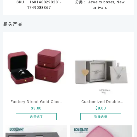
SKU：
1601408298281-
分类：
Jewelry boxes
,
New
1749088367
arrivals
相关产品
Factory Direct Gold-Clasp
Customized Double
$
3.00
$
8.00
Round-Corner Jewelry
Opening Luxury Package
Boxes PU Leather Ring
Jewellery Packaging Ring
选择选项
选择选项
本
本
Boxes Necklace Cases
Bracelet Necklace Earrings
产
产
Bracelet & Earring
Box Custom Jewelry
品
品