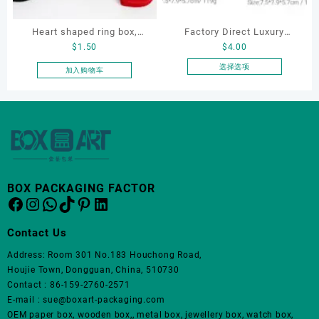
在
在
产
产
Heart shaped ring box,
Factory Direct Luxury
品
品
$
1.50
$
4.00
页
页
flocking ring box, ring box,
Jewelry Box Set
面
面
earring box
Elegantjewelry Boxes
选择选项
加入购物车
上
上
本
Wholesale for Bracelet
选
选
产
Necklace Earrings
择
择
品
Wedding Ring Boxes
这
这
有
些
些
多
选
选
种
项
项
变
体。
BOX PACKAGING FACTOR
Facebook
Instagram
WhatsApp
TikTok
Pinterest
LinkedIn
可
在
产
Contact Us
品
Address: Room 301 No.183 Houchong Road,
页
Houjie Town, Dongguan, China, 510730
面
Contact : 86-159-2760-2571
上
E-mail : sue@boxart-packaging.com
选
OEM paper box, wooden box,, metal box, jewellery box, watch box,