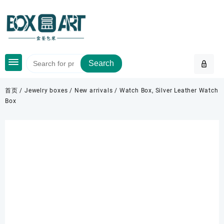
Skip
to
content
Search
首页
/
Jewelry boxes
/
New arrivals
/ Watch Box, Silver Leather Watch
Box