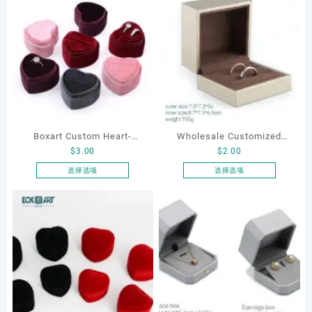
Boxart Custom Heart-
Wholesale Customized
$
3.00
$
2.00
Shaped Velvet Ring Box
Jewelry Rings Gift Box
Wedding Proposal Jewelry
Luxury Drawer Box
选择选项
选择选项
本
本
Gift Box for Engagement
Packaging Necklace
产
产
Diamond Rings Jewelry
Bracelet Earrings Jewellery
品
品
Packaging
Box Package
有
有
多
多
种
种
变
变
体。
体。
可
可