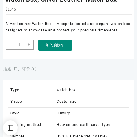
$
2.45
Silver Leather Watch Box – A sophisticated and elegant watch box
designed to showcase and protect your precious timepieces.
Watch
-
+
加入购物车
Box,
Silver
Leather
Watch
描述
用户评价 (0)
Box
数
量
Type
watch box
Shape
Customize
Style
Luxury
Opening method
Heaven and earth cover type
Sample
US$180/piece (refundable)