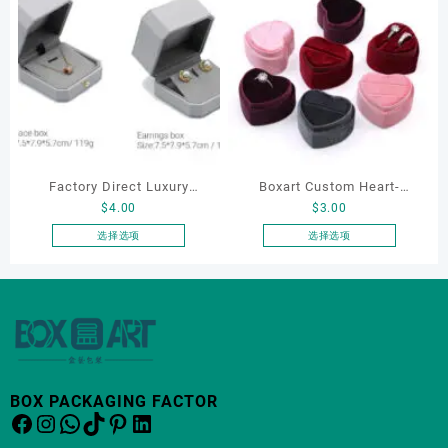
Packaging Boxes
有
多
种
变
体。
可
在
产
品
Factory Direct Luxury
Boxart Custom Heart-
页
$
4.00
$
3.00
Jewelry Box Set
Shaped Velvet Ring Box
面
Elegantjewelry Boxes
Wedding Proposal Jewelry
选择选项
选择选项
上
本
本
Wholesale for Bracelet
Gift Box for Engagement
选
产
产
Necklace Earrings
Diamond Rings Jewelry
择
品
品
这
Wedding Ring Boxes
Packaging
有
有
些
多
多
选
种
种
项
变
变
BOX PACKAGING FACTOR
体。
体。
Facebook
Instagram
WhatsApp
TikTok
Pinterest
LinkedIn
可
可
在
在