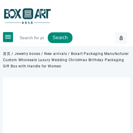
Skip
to
content
Search
首页
/
Jewelry boxes
/
New arrivals
/ Boxart Packaging Manufacturer
Custom Wholesale Luxury Wedding Christmas Birthday Packaging
Gift Box with Handle for Women