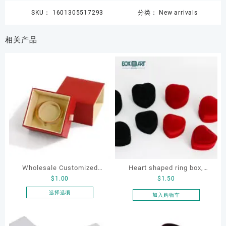
SKU：
1601305517293
分类：
New arrivals
相关产品
Wholesale Customized
Heart shaped ring box,
$
1.00
$
1.50
Leatherette Drawer Box
flocking ring box, ring box,
Jewelry Packaging Bags
earring box
选择选项
加入购物车
本
Ring Earrings Necklace
产
Bracelet Gift Jewelry
品