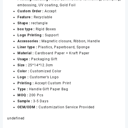
embossing, UV coating, Gold Foil
for
Custom Order :
Accept
Women
Feature :
Recyclable
数
Shape :
rectangle
量
box type :
Rigid Boxes
Logo Printing :
Support
Accessories :
Magnetic closure, Ribbon, Handle
Liner type :
Plastics, Paperboard, Sponge
Material :
Cardboard Paper + Kraft Paper
Usage :
Packaging Gift
Size :
25*14*12.3cm
Color :
Customized Color
Logo :
Customer’s Logo
Printing :
Accept Custom Print
Type :
Handle Gift Paper Bag
MOQ :
200 Pcs
Sample :
3-5 Days
OEM/ODM :
Customization Service Provided
undefined