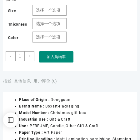
Size
Thickness
Color
Boxart
-
+
加入购物车
Packaging
Manufacturer
Custom
Wholesale
描述
其他信息
用户评价 (0)
Luxury
Wedding
Place of Origin :
Dongguan
Christmas
Brand Name :
Boxart-Packaging
Birthday
Model Number :
Christmas gift box
Packaging
Industrial Use :
Gift & Craft
Gift
Use :
PERFUME, Candle, Other Gift & Craft
Box
Paper Type :
Art Paper
with
Printing Handling :
Matt Lamination, varnishing, Stamping,
Handle