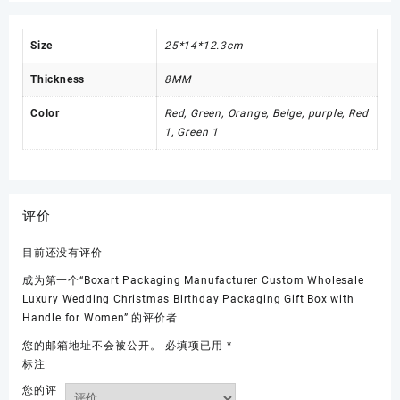
Size
25*14*12.3cm
Thickness
8MM
Color
Red, Green, Orange, Beige, purple, Red
1, Green 1
评价
目前还没有评价
成为第一个“Boxart Packaging Manufacturer Custom Wholesale
Luxury Wedding Christmas Birthday Packaging Gift Box with
Handle for Women” 的评价者
您的邮箱地址不会被公开。
必填项已用
*
标注
您的评