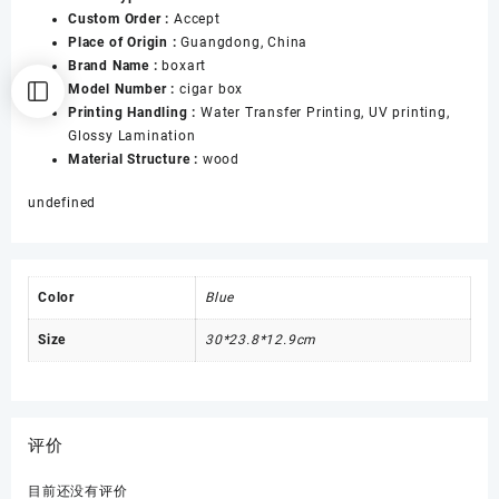
Custom Order :
Accept
数
Place of Origin :
Guangdong, China
量
Brand Name :
boxart
Model Number :
cigar box
Printing Handling :
Water Transfer Printing, UV printing,
Glossy Lamination
Material Structure :
wood
undefined
Color
Blue
Size
30*23.8*12.9cm
评价
目前还没有评价