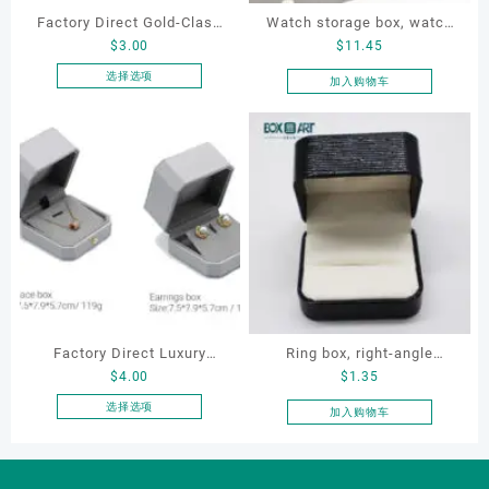
Factory Direct Gold-Clasp
Watch storage box, watch
$
3.00
$
11.45
Round-Corner Jewelry
packaging box, watch
Boxes PU Leather Ring
display box, customized
选择选项
加入购物车
本
Boxes Necklace Cases
watch box
产
Bracelet & Earring
品
Organizers
有
多
种
变
体。
可
在
产
品
Factory Direct Luxury
Ring box, right-angle
页
$
4.00
$
1.35
Jewelry Box Set
corduroy ring box, single
面
Elegantjewelry Boxes
proposal ring box
选择选项
加入购物车
上
本
Wholesale for Bracelet
选
产
Necklace Earrings
择
品
这