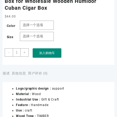
Box for Wholesale Wooden Humidor
Cuban Cigar Box
$
44.00
Color
Size
Custom
-
+
加入购物车
Cigarette
Wooden
Blank
Cigar
描述
其他信息
用户评价 (0)
Box
for
Logo/graphic design :
support
Wholesale
Material :
Wood
Wooden
Industrial Use :
Gift & Craft
Humidor
Feature :
Handmade
Cuban
Use :
craft
Cigar
Wood Type :
TIMBER
Box