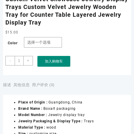
Trays Custom Velvet Jewelry Wooden
Tray for Counter Table Layered Jewelry
Display Tray
$
15.00
Color
Custom
-
+
加入购物车
Velvet
Showcase
Jewelry
Display
描述
其他信息
用户评价 (0)
Trays
Custom
Place of Origin :
Guangdong, China
Velvet
Brand Name :
Boxart packaging
Jewelry
Model Number :
Jewelry display tray
Wooden
Jewelry Packaging & Display Type :
Trays
Tray
Material Type :
wood
for
Size :
customize size