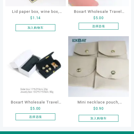
Lid paper box, wine box,
Boxart Wholesale Travel-
$
1.14
$
5.00
gift box
Friendly Arched Jewelry
Case for Compact Ring
选择选项
加入购物车
本
Earring Organizer with Soft
产
Velvet Lining
品
有
多
种
变
体。
可
在
产
品
Boxart Wholesale Travel-
Mini necklace pouch,
页
$
5.00
$
0.90
Friendly Arched Jewelry
jewelry pouch, earring
面
Case for Compact Ring
pouch
选择选项
加入购物车
上
本
Earring Organizer with Soft
选
产
Velvet Lining
择