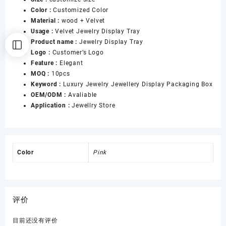
Counter
Color :
Customized Color
Table
Material :
wood + Velvet
Layered
Usage :
Velvet Jewelry Display Tray
Jewelry
Product name :
Jewelry Display Tray
Display
Logo :
Customer’s Logo
Tray
Feature :
Elegant
数
MOQ :
10pcs
量
Keyword :
Luxury Jewelry Jewellery Display Packaging Box
OEM/ODM :
Avaliable
Application :
Jewellry Store
Color
Pink
评价
目前还没有评价