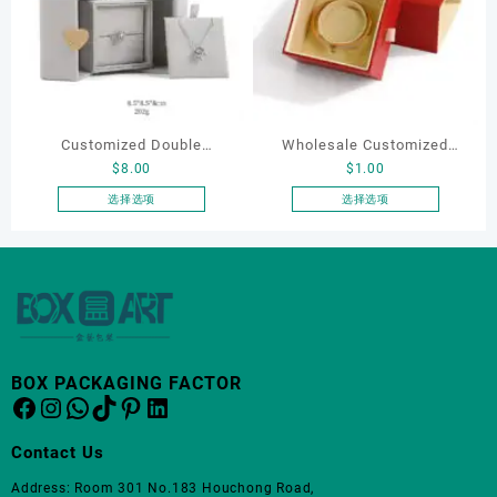
种
变
体。
可
在
产
品
Customized Double
Wholesale Customized
页
$
8.00
$
1.00
Opening Luxury Package
Leatherette Drawer Box
面
Jewellery Packaging Ring
Jewelry Packaging Bags
选择选项
选择选项
上
本
本
Bracelet Necklace Earrings
Ring Earrings Necklace
选
产
产
Box Custom Jewelry
Bracelet Gift Jewelry
择
品
品
这
Packaging
Packaging Boxes
有
有
些
多
多
选
种
种
项
变
变
BOX PACKAGING FACTOR
体。
体。
Facebook
Instagram
WhatsApp
TikTok
Pinterest
LinkedIn
可
可
在
在
Contact Us
产
产
品
品
Address: Room 301 No.183 Houchong Road,