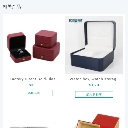
相关产品
Factory Direct Gold-Clasp
Watch box, watch storage
$
3.00
$
1.20
Round-Corner Jewelry
box, leather watch box
Boxes PU Leather Ring
选择选项
加入购物车
本
Boxes Necklace Cases
产
Bracelet & Earring
品
Organizers
有
多