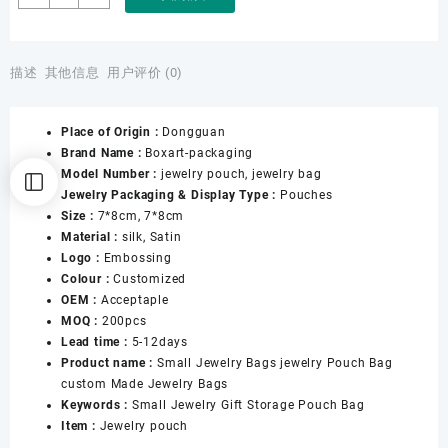
Factory
Customised
Handmade
Custom
描述
其他信息
用户评价 (0)
Jewelry
Silk
Place of Origin :
Dongguan
Purse
Brand Name :
Boxart-packaging
Pouch
Model Number :
jewelry pouch, jewelry bag
Gift
Jewelry Packaging & Display Type :
Pouches
Bags
Size :
7*8cm, 7*8cm
Chinese
Material :
silk, Satin
Brocade
Logo :
Embossing
Jewelry
Colour :
Customized
Pouch
OEM :
Acceptaple
Bags
MOQ :
200pcs
With
Lead time :
5-12days
Zipper
Product name :
Small Jewelry Bags jewelry Pouch Bag
数
custom Made Jewelry Bags
量
Keywords :
Small Jewelry Gift Storage Pouch Bag
Item :
Jewelry pouch