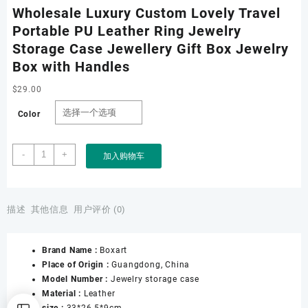
Wholesale Luxury Custom Lovely Travel
Portable PU Leather Ring Jewelry
Storage Case Jewellery Gift Box Jewelry
Box with Handles
$
29.00
Color
Wholesale
-
+
加入购物车
Luxury
Custom
Lovely
Travel
描述
其他信息
用户评价 (0)
Portable
PU
Brand Name :
Boxart
Leather
Place of Origin :
Guangdong, China
Ring
Model Number :
Jewelry storage case
Jewelry
Material :
Leather
Storage
size :
33*26.5*9cm