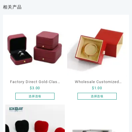
相关产品
Factory Direct Gold-Clasp
Wholesale Customized
$
3.00
$
1.00
Round-Corner Jewelry
Leatherette Drawer Box
Boxes PU Leather Ring
Jewelry Packaging Bags
选择选项
选择选项
本
本
Boxes Necklace Cases
Ring Earrings Necklace
产
产
Bracelet & Earring
Bracelet Gift Jewelry
品
品
Organizers
Packaging Boxes
有
有
多
多