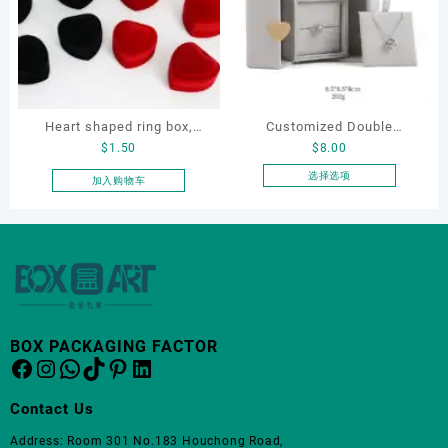
种
种
变
变
体。
体。
可
可
在
在
产
产
Heart shaped ring box,
Customized Double
品
品
$
1.50
$
8.00
页
页
flocking ring box, ring box,
Opening Luxury Package
面
面
earring box
Jewellery Packaging Ring
选择选项
加入购物车
上
上
本
Bracelet Necklace Earrings
选
选
产
Box Custom Jewelry
择
择
品
Packaging
这
这
有
些
些
多
选
选
种
项
项
变
体。
BOX PACKAGING FACTOR
Facebook
Instagram
WhatsApp
TikTok
Pinterest
LinkedIn
可
在
产
Contact Us
品
Address: Room 301 No.183 Houchong Road,