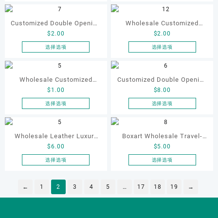
品
品
本
本
Wedding Engagement Ring
Ring Necklace Pendant
这
这
变
变
页
页
产
产
Packaging Box Velvet Ring
些
Earring Jewelry Packing
些
体。
体。
面
面
品
品
Customized Double Opening
Wholesale Customized
选
选
可
可
Box
上
上
有
有
$
2.00
$
2.00
Paper Box Jewelry
Jewelry Rings Gift Box
项
项
在
在
选
选
多
多
产
产
Packaging Box Ring
Luxury Drawer Box
选择选项
选择选项
择
择
种
种
品
品
本
本
Earrings Necklace Gift
Packaging Necklace
这
这
变
变
页
页
产
产
Jewelry Packaging Boxes
些
Bracelet Earrings Jewellery
些
体。
体。
面
面
品
品
Wholesale Customized
Customized Double Opening
选
选
可
可
With Bowknot
Box Package
上
上
有
有
$
1.00
$
8.00
Leatherette Drawer Box
Luxury Package Jewellery
项
项
在
在
选
选
多
多
产
产
Jewelry Packaging Bags
Packaging Ring Bracelet
选择选项
选择选项
择
择
种
种
品
品
本
本
Ring Earrings Necklace
Necklace Earrings Box
这
这
变
变
页
页
产
产
Bracelet Gift Jewelry
些
Custom Jewelry Packaging
些
体。
体。
面
面
品
品
Wholesale Leather Luxury
Boxart Wholesale Travel-
选
选
可
可
Packaging Boxes
上
上
有
有
$
6.00
$
5.00
Package LED Jewellery
Friendly Arched Jewelry
项
项
在
在
选
选
多
多
产
产
Packaging Ring Bracelet
Case for Compact Ring
选择选项
选择选项
择
择
种
种
品
品
本
本
Necklace Earrings
Earring Organizer with Soft
这
这
变
变
页
页
产
产
Packaging Box Custom
些
Velvet Lining
些
体。
体。
←
1
2
3
4
5
…
17
18
19
→
面
面
品
品
选
选
可
可
Jewelry Packaging
上
上
有
有
项
项
在
在
选
选
多
多
产
产