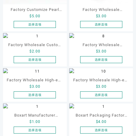
产
产
品
品
Factory Customize Pearl
Factory Wholesale
页
页
$
5.00
$
3.00
Jewelry Velvet Metal Boxes
Customised Octagonal Light
面
面
for Pearl Necklace
Green High-end Ring
选择选项
选择选项
上
上
本
本
Packaging Luxury Gift Box
Necklace Bracelet Pendant
选
选
产
产
Pair of Rings Bracelet
择
择
品
品
Factory Wholesale Custom
Factory Wholesale
这
这
Jewelry Box
有
有
$
2.00
$
3.00
Flocking High-end Velvet
Customised Octagonal pink
些
些
多
多
选
选
Jewelry Git Box for
white High-end Ring
选择选项
选择选项
种
种
项
项
本
本
Necklace Earrings Bracelets
Necklace Bracelet Pendant
变
变
产
产
Rings Jewelry Packaging
Pair of Rings Bracelet
体。
体。
品
品
Factory Wholesale High-end
Factory Wholesale High-end
可
可
Boxes
Jewelry Box
有
有
$
3.00
$
3.00
Octagonal Red Jewelry
Octagonal Dark Blue
在
在
多
多
产
产
Boxes with Snap for Ring
Jewelry Boxes with Snap for
选择选项
选择选项
种
种
品
品
本
本
Necklace Pendant Bracelet
Ring Necklace Pendant
变
变
页
页
产
产
Jewellery Gift Boxes
Bracelet Jewellery Gift
体。
体。
面
面
品
品
Boxart Manufacturer
Boxart Packaging Factory
可
可
Boxes
上
上
有
有
$
1.00
$
4.00
Customized Heart-shaped
OEM Velvet Metal Gift
在
在
选
选
多
多
产
产
Flocking Ring Box for
Jewelry Case Boxes for
选择选项
选择选项
择
择
种
种