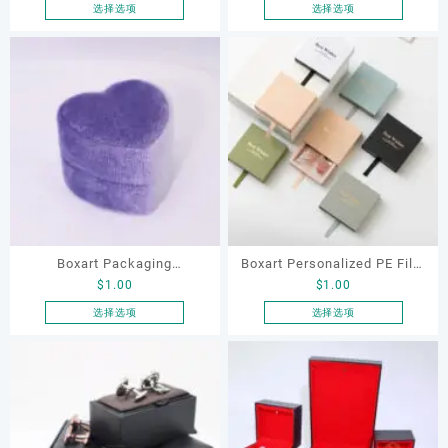
Luxury Brooches Women
Wholesale New Design
选择选项
选择选项
上
上
本
本
Jewelry Boxes for Brooches
Golden PU Leather Branded
选
选
产
产
Earrings Packaging
Boudle Rings Clamshell
择
择
品
品
这
这
Jewelry Ring Boxes
有
有
些
些
多
多
选
选
种
种
项
项
变
变
体。
体。
可
可
在
在
产
产
品
品
Boxart Packaging
Boxart Personalized PE Film
页
页
$
1.00
$
1.00
Customized Purple Flocking
Elastic Ring Earrings
面
面
Velvet Heart Shape Jewelry
Bracelet Necklace Storage
选择选项
选择选项
上
上
本
本
Ring Box for Wedding
Hair Clip Dust Proof Jewelry
选
选
产
产
Engagement Ring Packaging
Box Packaging
择
择
品
品
这
这
有
有
些
些
多
多
选
选
种
种