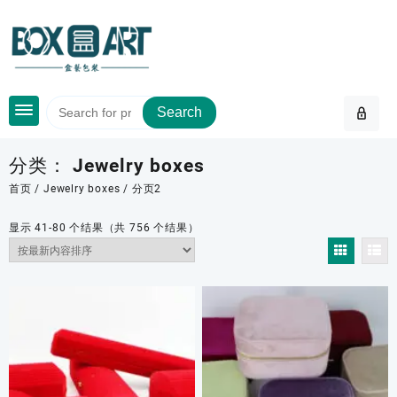
Skip
to
content
Search
分类：
Jewelry boxes
首页
/
Jewelry boxes
/ 分页2
按
显示 41-80 个结果（共 756 个结果）
最
新
内
容
排
序