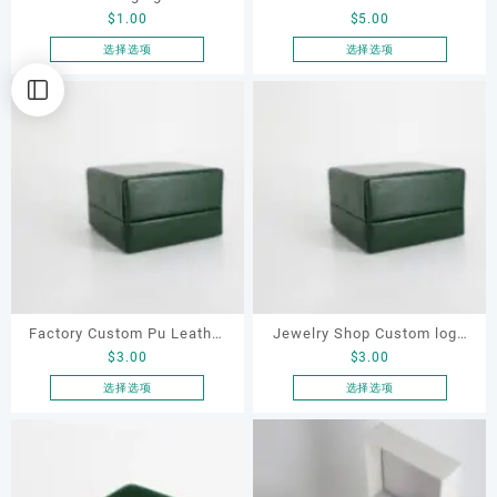
页
页
$
1.00
$
5.00
Custom Luxury Black
Velvet Leatherette Jewelry
面
面
Jewelry Pouch with Snap
Packaging Necklace Ring
选择选项
选择选项
上
上
本
本
for Earrings Necklace
Earrings Box
选
选
产
产
Bangle Storage Small Dust-
择
择
品
品
这
这
proof Pouch
有
有
些
些
多
多
选
选
种
种
项
项
变
变
体。
体。
可
可
在
在
产
产
品
品
Factory Custom Pu Leather
Jewelry Shop Custom logo
页
页
$
3.00
$
3.00
Classic High Quality Oliver
Packaging Box for Jewelry
面
面
Green Jewellery
Ring Earrings Necklace
选择选项
选择选项
上
上
本
本
Engagement Ring Boxes
Paper Box
选
选
产
产
择
择
品
品
这
这
有
有
些
些