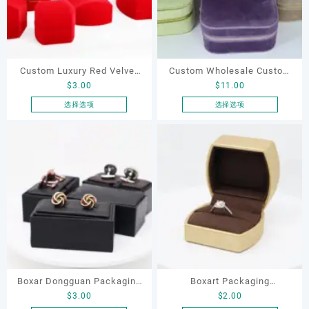
Custom Luxury Red Velvet
Custom Wholesale Custom
$
3.00
$
11.00
Jewelry Boxes Gift Boxes
Travel Velvet Storage
with Logo Set Velvet
Jewelry case Box for Rings
选择选项
选择选项
本
本
Necklace Ring Jewelry
Earrings Necklace Jewelry
产
产
Jewellery Packaging Box
Organize case with Mirror
品
品
有
有
多
多
种
种
变
变
体。
体。
可
可
在
在
产
产
品
品
Boxar Dongguan Packaging
Boxart Packaging
页
页
$
3.00
$
2.00
Wholesale Custom Black PU
Manufacturer Custom
面
面