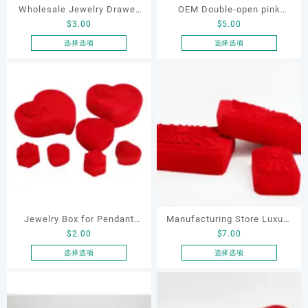
品
品
Wholesale Jewelry Drawer
OEM Double-open pink
页
页
$
3.00
$
5.00
Paper Boxes, Jewelry
Luxury Jewelry Boxes for
面
面
Packaging Box for Ring
Necklace and Jewellery
选择选项
选择选项
上
上
本
本
Earring Necklace , Jewelry
Packaging, Necklace Box,
选
选
产
产
Drawer Box Jewelry
Earrings Box
择
择
品
品
这
这
Packaging Box
有
有
些
些
多
多
选
选
种
种
项
项
变
变
体。
体。
可
可
在
在
产
产
品
品
Jewelry Box for Pendant
Manufacturing Store Luxury
页
页
$
2.00
$
7.00
Bracelet Necklace Ring
Packing Jewellery Boxes
面
面
Packing with Hearted Shape
Packaging Shop Display
选择选项
选择选项
上
上
本
本
Velvet Small Jewellery Box
Sets Boxes for Bracelet
选
选
产
产
Packaging Shop Display
Necklace Pendant Ring
择
择
品
品
这
这
Jewelry