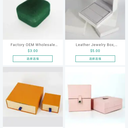
多
多
选
选
种
种
项
项
变
变
体。
体。
可
可
在
在
产
产
品
品
Factory OEM Wholesale
Leather Jewelry Box,
页
页
$
3.00
$
5.00
Metal Flannel Oliver Green
Leather Necklace Box,
面
面
Jewelry Packaging Ring Box
White Leather Earring Box,
选择选项
选择选项
上
上
本
本
Jewelry Box for Women,
选
选
产
产
Double Ring Box, Wedding
择
择
品
品
这
这
Ring Box
有
有
些
些
多
多
选
选
种
种
项
项
变
变
体。
体。
可
可
在
在
产
产