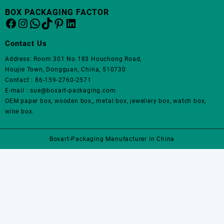
择
择
种
种
品
品
BOX PACKAGING FACTOR
这
这
变
变
页
页
Facebook
Instagram
WhatsApp
TikTok
Pinterest
LinkedIn
些
些
体。
体。
面
面
选
选
可
可
上
上
Contact Us
项
项
在
在
选
选
产
产
Address: Room 301 No.183 Houchong Road,
择
择
品
品
Houjie Town, Dongguan, China, 510730
这
这
页
页
Contact : 86-159-2760-2571
些
些
面
面
E-mail : sue@boxart-packaging.com
选
选
上
上
OEM paper box, wooden box,, metal box, jewellery box, watch box,
项
项
选
选
wine box.
择
择
这
这
Boxart-Packaging Manufacturer in China
些
些
选
选
项
项