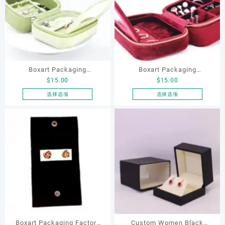
种
种
项
项
变
变
体。
体。
可
可
在
在
产
产
品
品
Boxart Packaging
Boxart Packaging
页
页
$
15.00
$
15.00
Wholesale Luxury Green
Wholesale Luxury Red
面
面
Travel Jewelry Storage Box
Travel Jewelry Storage Box
选择选项
选择选项
上
上
本
本
with Mirror for Rings
with Mirror for Rings
选
选
产
产
Earrings Necklace Jewelry
Earrings Necklace Jewelry
择
择
品
品
这
这
Organizer
Cases
有
有
些
些
多
多
选
选
种
种
项
项
变
变
体。
体。
可
可
在
在
产
产
品
品
Boxart Packaging Factory
Custom Women Black