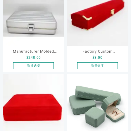
有
有
些
些
多
多
选
选
种
种
项
项
变
变
体。
体。
可
可
在
在
产
产
品
品
Manufacturer Molded
Factory Custom
页
页
$
240.00
$
3.00
Aluminum Case Boxes
Comfortable Luxury
面
面
Storage Box Aluminum
Flocking Jewelry Box
选择选项
选择选项
上
上
本
本
Storage Case with Lock for
Bracelet Box Red Velvet
选
选
产
产
Luxury Watch Jewelry
Jewelry Box with Luxury
择
择
品
品
这
这
Packing
Golden Edge
有
有
些
些
多
多
选
选
种
种
项
项
变
变
体。
体。
可
可
在
在