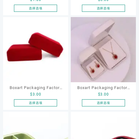
Custom Wholesale Beautiful
Custom Leather Luxury Arch
面
面
Vintage Tassel Satin
Shape PU Leather Necklace
选择选项
选择选项
上
上
本
本
Jewelry Box for Gem Bangle
Box for Jewelry Necklace
选
选
产
产
Gold Jewelry Packaging
Earrings Rings Packaging
择
择
品
品
这
这
有
有
些
些
多
多
选
选
种
种
项
项
变
变
体。
体。
可
可
在
在
产
产
品
品
Boxart Packaging Factory
Boxart Packaging Factory
页
页
$
3.00
$
3.00
Customized Red Velvet
Wholesale Custom Luxury
面
面
Jewelry Metal Necklace Box
Metal PU White Jewelry Box
选择选项
选择选项
上
上
本
本
for Jewelry and Diamond
for Necklace Earrings
选
选
产
产
Seller
Jewelry Packaging
择
择
品
品
这
这
有
有
些
些
多
多
选
选