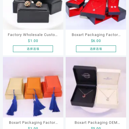
项
项
变
变
体。
体。
可
可
在
在
产
产
品
品
Factory Wholesale Custom
Boxart Packaging Factory
页
页
$
1.00
$
6.00
PU Leather Luxury Flap
Customizable Black LED
面
面
Leather Women Brooches
Nights Velvet Clam Shell
选择选项
选择选项
上
上
本
本
Box and Earrings Ring
Jewelry Box logo for Led
选
选
产
产
Display Jewelry Box
Light Jewelry Box
择
择
品
品
这
这
有
有
些
些
多
多
选
选
种
种
项
项
变
变
体。
体。
可
可
在
在
产
产
品
品
Boxart Packaging Factory
Boxart Packaging OEM
页
页
$
1.00
$
5.00